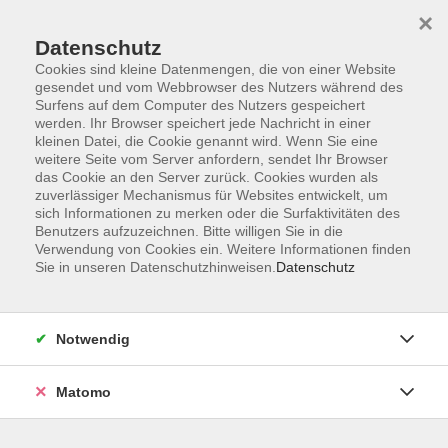
×
Datenschutz
Cookies sind kleine Datenmengen, die von einer Website
gesendet und vom Webbrowser des Nutzers während des
Surfens auf dem Computer des Nutzers gespeichert
Zum Hauptinhalt springen
werden. Ihr Browser speichert jede Nachricht in einer
kleinen Datei, die Cookie genannt wird. Wenn Sie eine
weitere Seite vom Server anfordern, sendet Ihr Browser
das Cookie an den Server zurück. Cookies wurden als
zuverlässiger Mechanismus für Websites entwickelt, um
sich Informationen zu merken oder die Surfaktivitäten des
Benutzers aufzuzeichnen. Bitte willigen Sie in die
Verwendung von Cookies ein. Weitere Informationen finden
Sie sind hier:
Sie in unseren Datenschutzhinweisen.
Datenschutz
Kunst und Kultur
Kulinarische Kulturen
Weltküche und internationale Begegnung
Notwendig
Vietnamesische vegane und vegetarische Küche
Matomo
Die vietnamesische Küche ist geprägt von frischem
Gemüse, aromatischen Kräutern und Einflüssen der