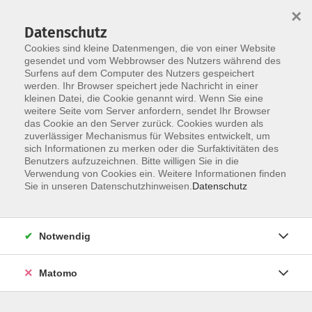
×
Datenschutz
Cookies sind kleine Datenmengen, die von einer Website
gesendet und vom Webbrowser des Nutzers während des
Surfens auf dem Computer des Nutzers gespeichert
Zum Hauptinhalt springen
werden. Ihr Browser speichert jede Nachricht in einer
kleinen Datei, die Cookie genannt wird. Wenn Sie eine
weitere Seite vom Server anfordern, sendet Ihr Browser
das Cookie an den Server zurück. Cookies wurden als
zuverlässiger Mechanismus für Websites entwickelt, um
sich Informationen zu merken oder die Surfaktivitäten des
Benutzers aufzuzeichnen. Bitte willigen Sie in die
Verwendung von Cookies ein. Weitere Informationen finden
Sie sind hier:
Sie in unseren Datenschutzhinweisen.
Datenschutz
Kunst und Kultur
Kulinarische Kulturen
Weltküche und internationale Begegnung
Notwendig
Chinesische Küche
Matomo
Erhalten Sie einen kulinarischen Einblick in die
chinesische Küche. Kochen Sie landestypische Gerichte