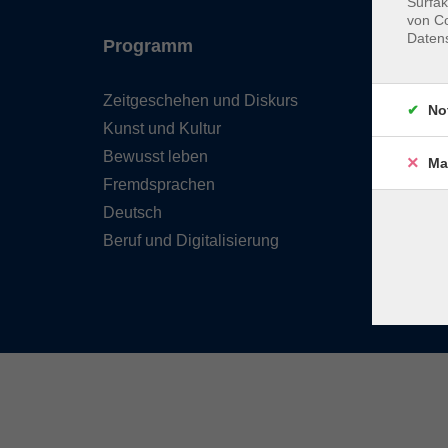
Surfak
von Co
Daten
Programm
Inhal
Zeitgeschehen und Diskurs
Team 
No
Kunst und Kultur
Verzei
Kursle
Bewusst leben
Ma
Frage
Fremdsprachen
Kontak
Deutsch
Beruf und Digitalisierung