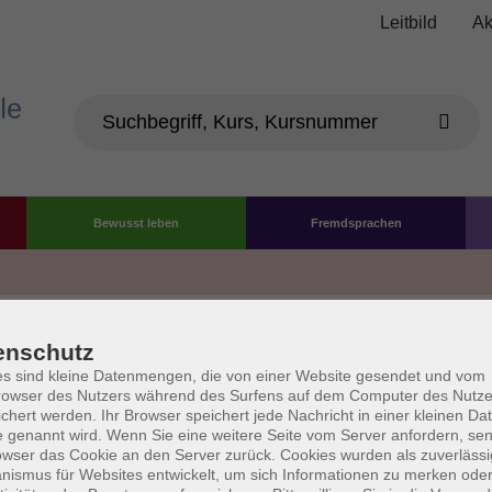
Leitbild
Ak
Bewusst leben
Fremdsprachen
Die Volkshochschule wird 
enschutz
der Grundlage des von 
s sind kleine Datenmengen, die von einer Website gesendet und vom
owser des Nutzers während des Surfens auf dem Computer des Nutze
La
chert werden. Ihr Browser speichert jede Nachricht in einer kleinen Dat
AGB
Datenschutzerklärung
Impressum
Widerruf
 genannt wird. Wenn Sie eine weitere Seite vom Server anfordern, se
owser das Cookie an den Server zurück. Cookies wurden als zuverlässi
ismus für Websites entwickelt, um sich Informationen zu merken oder