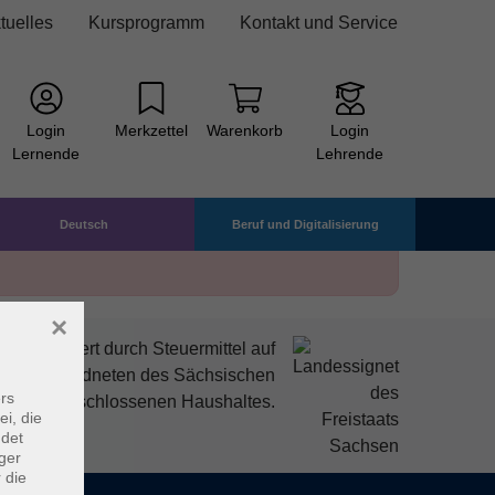
tuelles
Kursprogramm
Kontakt und Service
Login
Merkzettel
Warenkorb
Login
Lernende
Lehrende
Deutsch
Beruf und Digitalisierung
×
mitfinanziert durch Steuermittel auf
den Abgeordneten des Sächsischen
rs
ndtags beschlossenen Haushaltes.
ei, die
ndet
ger
 die