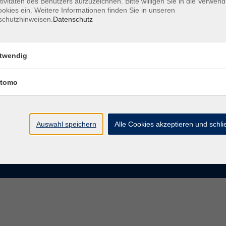
tivitäten des Benutzers aufzuzeichnen. Bitte willigen Sie in die Verwen
okies ein. Weitere Informationen finden Sie in unseren
schutzhinweisen.
Datenschutz
te
VHS Chemnitz
der vhs Chemnitz
Moritzstraße 20
twendig
09111 Chemnitz
chnis Kursleiterinnen und
iter
tomo
info@vhs-chemnitz.de
n und Antworten
Kontaktformular
tformular
0371 488 4343
Fax 0371 488 4399
Auswahl speichern
Alle Cookies akzeptieren und schl