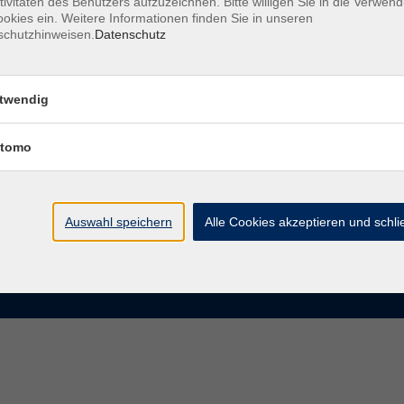
tivitäten des Benutzers aufzuzeichnen. Bitte willigen Sie in die Verwen
okies ein. Weitere Informationen finden Sie in unseren
schutzhinweisen.
Datenschutz
te
VHS Chemnitz
der vhs Chemnitz
Moritzstraße 20
twendig
09111 Chemnitz
chnis Kursleiterinnen und
iter
tomo
info@vhs-chemnitz.de
n und Antworten
Kontaktformular
tformular
0371 488 4343
Fax 0371 488 4399
Auswahl speichern
Alle Cookies akzeptieren und schl