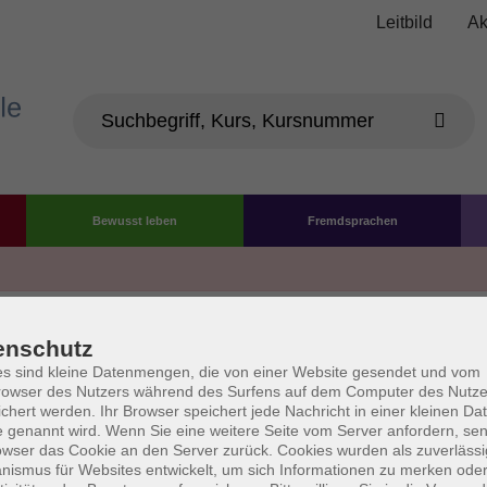
Leitbild
Ak
Bewusst leben
Fremdsprachen
Die Volkshochschule wird 
enschutz
der Grundlage des von 
s sind kleine Datenmengen, die von einer Website gesendet und vom
owser des Nutzers während des Surfens auf dem Computer des Nutze
La
chert werden. Ihr Browser speichert jede Nachricht in einer kleinen Dat
AGB
Datenschutzerklärung
Impressum
Widerruf
 genannt wird. Wenn Sie eine weitere Seite vom Server anfordern, se
owser das Cookie an den Server zurück. Cookies wurden als zuverlässi
ismus für Websites entwickelt, um sich Informationen zu merken oder