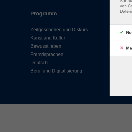
Surfak
von Co
Daten
Programm
Inhal
Zeitgeschehen und Diskurs
Team 
No
Kunst und Kultur
Verzei
Kursle
Bewusst leben
Ma
Frage
Fremdsprachen
Kontak
Deutsch
Beruf und Digitalisierung