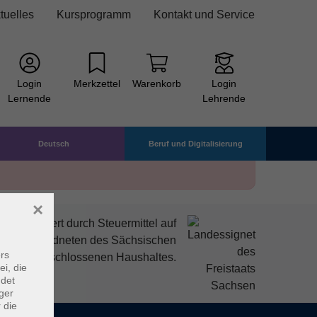
tuelles
Kursprogramm
Kontakt und Service
Login
Merkzettel
Warenkorb
Login
Lernende
Lehrende
Deutsch
Beruf und Digitalisierung
×
mitfinanziert durch Steuermittel auf
den Abgeordneten des Sächsischen
rs
ndtags beschlossenen Haushaltes.
ei, die
ndet
ger
 die