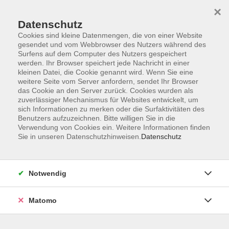
×
Datenschutz
Cookies sind kleine Datenmengen, die von einer Website
gesendet und vom Webbrowser des Nutzers während des
Surfens auf dem Computer des Nutzers gespeichert
Zum Hauptinhalt springen
werden. Ihr Browser speichert jede Nachricht in einer
Der Kurs konnte nicht gefunden werden.
kleinen Datei, die Cookie genannt wird. Wenn Sie eine
weitere Seite vom Server anfordern, sendet Ihr Browser
das Cookie an den Server zurück. Cookies wurden als
zuverlässiger Mechanismus für Websites entwickelt, um
sich Informationen zu merken oder die Surfaktivitäten des
Benutzers aufzuzeichnen. Bitte willigen Sie in die
Verwendung von Cookies ein. Weitere Informationen finden
Die Volkshochschule wird mitfinanziert
Sie in unseren Datenschutzhinweisen.
Datenschutz
durch Steuermittel auf der Grundlage des
von den Abgeordneten des Sächsischen
Landtags beschlossenen Haushaltes.
Notwendig
Honorarordnung
Entgeltordnung
Matomo
Förderhinweis
AGB