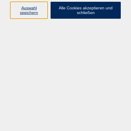
Datenschutzerklärung
Auswahl
Alle Cookies akzeptieren und
Impressum
speichern
schließen
Widerruf
Programm
Zeitgeschehen und Diskurs
Kunst und Kultur
Bewusst leben
Fremdsprachen
Deutsch
Beruf und Digitalisierung
Inhalte