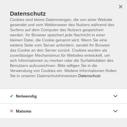
×
Datenschutz
Cookies sind kleine Datenmengen, die von einer Website
gesendet und vom Webbrowser des Nutzers während des
Surfens auf dem Computer des Nutzers gespeichert
Zum Hauptinhalt springen
werden. Ihr Browser speichert jede Nachricht in einer
Der Kurs konnte nicht gefunden werden.
kleinen Datei, die Cookie genannt wird. Wenn Sie eine
weitere Seite vom Server anfordern, sendet Ihr Browser
das Cookie an den Server zurück. Cookies wurden als
zuverlässiger Mechanismus für Websites entwickelt, um
sich Informationen zu merken oder die Surfaktivitäten des
Benutzers aufzuzeichnen. Bitte willigen Sie in die
Verwendung von Cookies ein. Weitere Informationen finden
Die Volkshochschule wird mitfinanziert
Sie in unseren Datenschutzhinweisen.
Datenschutz
durch Steuermittel auf der Grundlage des
von den Abgeordneten des Sächsischen
Landtags beschlossenen Haushaltes.
Notwendig
Honorarordnung
Entgeltordnung
Matomo
Förderhinweis
AGB