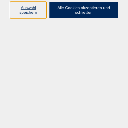
Datenschutzerklärung
Auswahl
Alle Cookies akzeptieren und
Impressum
speichern
schließen
Widerruf
Programm
Zeitgeschehen und Diskurs
Kunst und Kultur
Bewusst leben
Fremdsprachen
Deutsch
Beruf und Digitalisierung
Inhalte