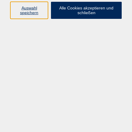
Datenschutzerklärung
Auswahl
Alle Cookies akzeptieren und
Impressum
speichern
schließen
Widerruf
Programm
Zeitgeschehen und Diskurs
Kunst und Kultur
Bewusst leben
Fremdsprachen
Deutsch
Beruf und Digitalisierung
Inhalte