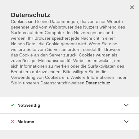
×
Datenschutz
Cookies sind kleine Datenmengen, die von einer Website
gesendet und vom Webbrowser des Nutzers während des
Surfens auf dem Computer des Nutzers gespeichert
Zum Hauptinhalt springen
werden. Ihr Browser speichert jede Nachricht in einer
Der Kurs konnte nicht gefunden werden.
kleinen Datei, die Cookie genannt wird. Wenn Sie eine
weitere Seite vom Server anfordern, sendet Ihr Browser
das Cookie an den Server zurück. Cookies wurden als
zuverlässiger Mechanismus für Websites entwickelt, um
sich Informationen zu merken oder die Surfaktivitäten des
Benutzers aufzuzeichnen. Bitte willigen Sie in die
Verwendung von Cookies ein. Weitere Informationen finden
Die Volkshochschule wird mitfinanziert
Sie in unseren Datenschutzhinweisen.
Datenschutz
durch Steuermittel auf der Grundlage des
von den Abgeordneten des Sächsischen
Landtags beschlossenen Haushaltes.
Notwendig
Honorarordnung
Entgeltordnung
Matomo
Förderhinweis
AGB