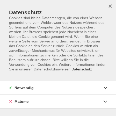
×
Datenschutz
Cookies sind kleine Datenmengen, die von einer Website
gesendet und vom Webbrowser des Nutzers während des
Surfens auf dem Computer des Nutzers gespeichert
Zum Hauptinhalt springen
werden. Ihr Browser speichert jede Nachricht in einer
Der Kurs konnte nicht gefunden werden.
kleinen Datei, die Cookie genannt wird. Wenn Sie eine
weitere Seite vom Server anfordern, sendet Ihr Browser
das Cookie an den Server zurück. Cookies wurden als
zuverlässiger Mechanismus für Websites entwickelt, um
sich Informationen zu merken oder die Surfaktivitäten des
Benutzers aufzuzeichnen. Bitte willigen Sie in die
Verwendung von Cookies ein. Weitere Informationen finden
Die Volkshochschule wird mitfinanziert
Sie in unseren Datenschutzhinweisen.
Datenschutz
durch Steuermittel auf der Grundlage des
von den Abgeordneten des Sächsischen
Landtags beschlossenen Haushaltes.
Notwendig
Honorarordnung
Entgeltordnung
Matomo
Förderhinweis
AGB