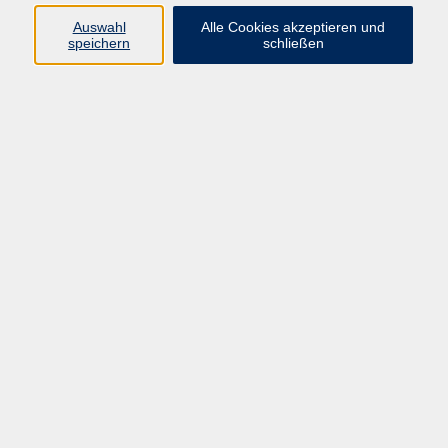
Datenschutzerklärung
Auswahl
Alle Cookies akzeptieren und
Impressum
speichern
schließen
Widerruf
Programm
Zeitgeschehen und Diskurs
Kunst und Kultur
Bewusst leben
Fremdsprachen
Deutsch
Beruf und Digitalisierung
Inhalte