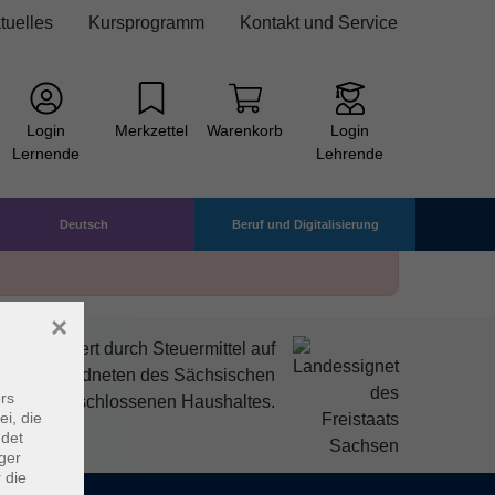
tuelles
Kursprogramm
Kontakt und Service
Login
Merkzettel
Warenkorb
Login
Lernende
Lehrende
Deutsch
Beruf und Digitalisierung
×
mitfinanziert durch Steuermittel auf
den Abgeordneten des Sächsischen
rs
ndtags beschlossenen Haushaltes.
ei, die
ndet
ger
 die