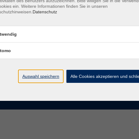
tivitäten des Benutzers aufzuzeichnen. Bitte willigen Sie in die Verwen
okies ein. Weitere Informationen finden Sie in unseren
schutzhinweisen.
Datenschutz
te
VHS Chemnitz
der vhs Chemnitz
Moritzstraße 20
twendig
09111 Chemnitz
chnis Kursleiterinnen und
iter
tomo
info@vhs-chemnitz.de
n und Antworten
Kontaktformular
tformular
0371 488 4343
Fax 0371 488 4399
Auswahl speichern
Alle Cookies akzeptieren und schl