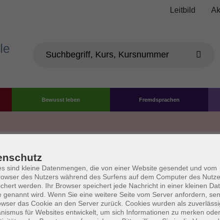
Leitbild
Ak
Bewusst leben
Fremdsprachen
Die Volkshochschule wird 
enschutz
der Grundlage des von 
s sind kleine Datenmengen, die von einer Website gesendet und vom
owser des Nutzers während des Surfens auf dem Computer des Nutze
La
chert werden. Ihr Browser speichert jede Nachricht in einer kleinen Dat
AGB
Datenschutzerklärung
Impressum
Widerruf
 genannt wird. Wenn Sie eine weitere Seite vom Server anfordern, se
owser das Cookie an den Server zurück. Cookies wurden als zuverlässi
ismus für Websites entwickelt, um sich Informationen zu merken oder