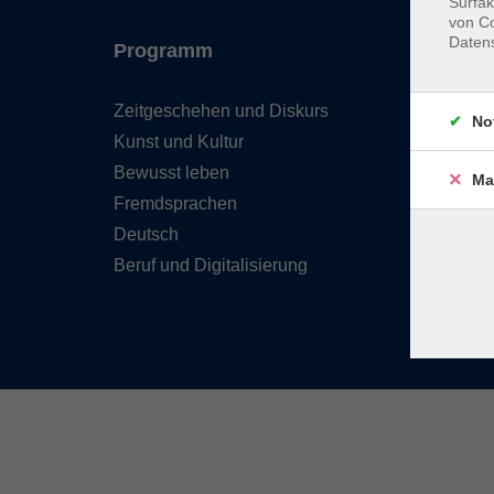
Surfak
von Co
Daten
Programm
Inhal
Zeitgeschehen und Diskurs
Team 
No
Kunst und Kultur
Verzei
Kursle
Bewusst leben
Ma
Frage
Fremdsprachen
Kontak
Deutsch
Beruf und Digitalisierung