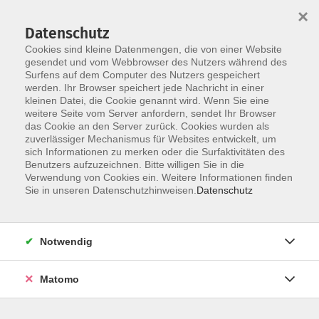
×
Datenschutz
Cookies sind kleine Datenmengen, die von einer Website
gesendet und vom Webbrowser des Nutzers während des
Surfens auf dem Computer des Nutzers gespeichert
Zum Hauptinhalt springen
werden. Ihr Browser speichert jede Nachricht in einer
kleinen Datei, die Cookie genannt wird. Wenn Sie eine
weitere Seite vom Server anfordern, sendet Ihr Browser
das Cookie an den Server zurück. Cookies wurden als
zuverlässiger Mechanismus für Websites entwickelt, um
sich Informationen zu merken oder die Surfaktivitäten des
Benutzers aufzuzeichnen. Bitte willigen Sie in die
Verwendung von Cookies ein. Weitere Informationen finden
Sie sind hier:
Sie in unseren Datenschutzhinweisen.
Datenschutz
Kunst und Kultur
Bildende Kunst
Mischtechnik
Notwendig
Kreativitäts-Karussell: Ihre Reise durch
verschiedene Ausdrucksformen -NEU-
Matomo
Sie möchten Ihre Kreativität neu entdecken und ihr mehr