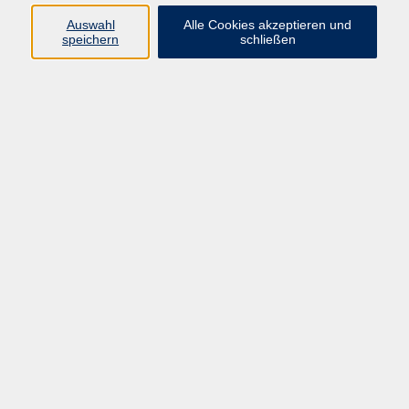
Datenschutzerklärung
Auswahl
Alle Cookies akzeptieren und
Impressum
speichern
schließen
Widerruf
Programm
Zeitgeschehen und Diskurs
Kunst und Kultur
Bewusst leben
Fremdsprachen
Deutsch
Beruf und Digitalisierung
Inhalte