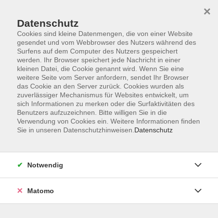
×
Datenschutz
Cookies sind kleine Datenmengen, die von einer Website
gesendet und vom Webbrowser des Nutzers während des
Surfens auf dem Computer des Nutzers gespeichert
Zum Hauptinhalt springen
werden. Ihr Browser speichert jede Nachricht in einer
Der Kurs konnte nicht gefunden werden.
kleinen Datei, die Cookie genannt wird. Wenn Sie eine
weitere Seite vom Server anfordern, sendet Ihr Browser
das Cookie an den Server zurück. Cookies wurden als
zuverlässiger Mechanismus für Websites entwickelt, um
sich Informationen zu merken oder die Surfaktivitäten des
Benutzers aufzuzeichnen. Bitte willigen Sie in die
Verwendung von Cookies ein. Weitere Informationen finden
Die Volkshochschule wird mitfinanziert
Sie in unseren Datenschutzhinweisen.
Datenschutz
durch Steuermittel auf der Grundlage des
von den Abgeordneten des Sächsischen
Landtags beschlossenen Haushaltes.
Notwendig
Honorarordnung
Entgeltordnung
Matomo
Förderhinweis
AGB