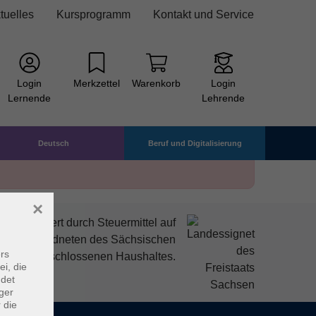
tuelles
Kursprogramm
Kontakt und Service
Login
Merkzettel
Warenkorb
Login
Lernende
Lehrende
Deutsch
Beruf und Digitalisierung
×
mitfinanziert durch Steuermittel auf
den Abgeordneten des Sächsischen
rs
ndtags beschlossenen Haushaltes.
ei, die
ndet
ger
 die