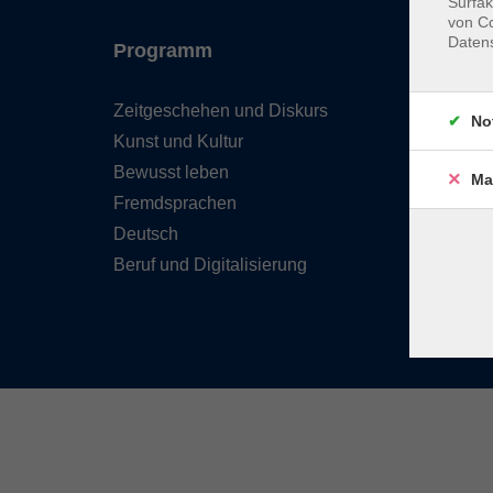
Surfak
von Co
Daten
Programm
Inhal
Zeitgeschehen und Diskurs
Team 
No
Kunst und Kultur
Verzei
Kursle
Bewusst leben
Ma
Frage
Fremdsprachen
Kontak
Deutsch
Beruf und Digitalisierung