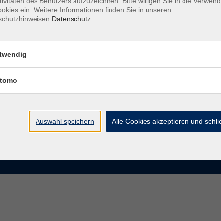
tivitäten des Benutzers aufzuzeichnen. Bitte willigen Sie in die Verwen
okies ein. Weitere Informationen finden Sie in unseren
schutzhinweisen.
Datenschutz
te
VHS Chemnitz
der vhs Chemnitz
Moritzstraße 20
twendig
09111 Chemnitz
chnis Kursleiterinnen und
iter
tomo
info@vhs-chemnitz.de
n und Antworten
Kontaktformular
tformular
0371 488 4343
Fax 0371 488 4399
Auswahl speichern
Alle Cookies akzeptieren und schl