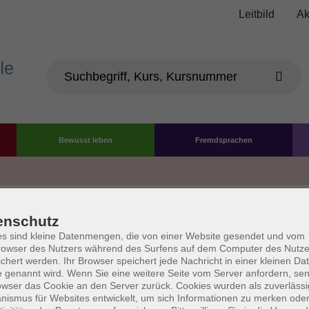
Leitbild
Ak
Bewusst leben
Fremdsprachen
Die Volkshochschule wird 
enschutz
der Grundlage des von 
s sind kleine Datenmengen, die von einer Website gesendet und vom
owser des Nutzers während des Surfens auf dem Computer des Nutze
La
chert werden. Ihr Browser speichert jede Nachricht in einer kleinen Dat
AGB
Datenschutzerklärung
Impressum
Widerruf
 genannt wird. Wenn Sie eine weitere Seite vom Server anfordern, se
owser das Cookie an den Server zurück. Cookies wurden als zuverlässi
ismus für Websites entwickelt, um sich Informationen zu merken oder