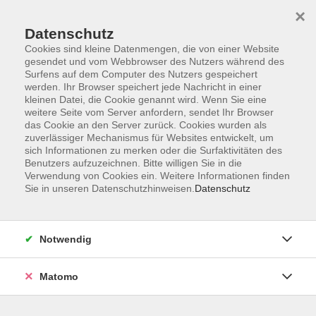
×
Datenschutz
Cookies sind kleine Datenmengen, die von einer Website
gesendet und vom Webbrowser des Nutzers während des
Surfens auf dem Computer des Nutzers gespeichert
Zum Hauptinhalt springen
werden. Ihr Browser speichert jede Nachricht in einer
kleinen Datei, die Cookie genannt wird. Wenn Sie eine
Vietnamesisch
weitere Seite vom Server anfordern, sendet Ihr Browser
das Cookie an den Server zurück. Cookies wurden als
zuverlässiger Mechanismus für Websites entwickelt, um
sich Informationen zu merken oder die Surfaktivitäten des
Benutzers aufzuzeichnen. Bitte willigen Sie in die
Verwendung von Cookies ein. Weitere Informationen finden
Sie in unseren Datenschutzhinweisen.
Datenschutz
0 Kurse
zurück zu Fremdsprachen
Notwendig
Manuela Doerrer
Matomo
Leiterin Fachbereich Fremdsprachen
+49 (0)371 488-4341
doerrer@vhs-chemnitz.de