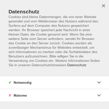
×
Datenschutz
Cookies sind kleine Datenmengen, die von einer Website
gesendet und vom Webbrowser des Nutzers während des
Surfens auf dem Computer des Nutzers gespeichert
Zum Hauptinhalt springen
werden. Ihr Browser speichert jede Nachricht in einer
kleinen Datei, die Cookie genannt wird. Wenn Sie eine
weitere Seite vom Server anfordern, sendet Ihr Browser
das Cookie an den Server zurück. Cookies wurden als
zuverlässiger Mechanismus für Websites entwickelt, um
sich Informationen zu merken oder die Surfaktivitäten des
Benutzers aufzuzeichnen. Bitte willigen Sie in die
Verwendung von Cookies ein. Weitere Informationen finden
Sie sind hier:
Sie in unseren Datenschutzhinweisen.
Datenschutz
Fremdsprachen
Spanisch
Spanisch - Festigung
Notwendig
Spanisch - Festigungskurs A1
Matomo
Die Voraussetzung für die Kursteilnahme sind Kenntnisse
der Stufe A1.