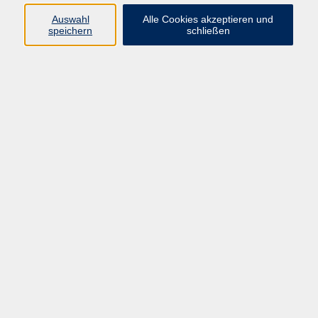
Datenschutzerklärung
Auswahl
Alle Cookies akzeptieren und
Impressum
speichern
schließen
Widerruf
Programm
Zeitgeschehen und Diskurs
Kunst und Kultur
Bewusst leben
Fremdsprachen
Deutsch
Beruf und Digitalisierung
Inhalte