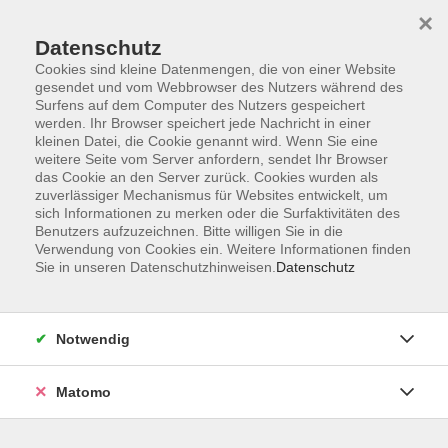
×
Datenschutz
Cookies sind kleine Datenmengen, die von einer Website
gesendet und vom Webbrowser des Nutzers während des
Surfens auf dem Computer des Nutzers gespeichert
Zum Hauptinhalt springen
werden. Ihr Browser speichert jede Nachricht in einer
Der Kurs konnte nicht gefunden werden.
kleinen Datei, die Cookie genannt wird. Wenn Sie eine
weitere Seite vom Server anfordern, sendet Ihr Browser
das Cookie an den Server zurück. Cookies wurden als
zuverlässiger Mechanismus für Websites entwickelt, um
sich Informationen zu merken oder die Surfaktivitäten des
Benutzers aufzuzeichnen. Bitte willigen Sie in die
Verwendung von Cookies ein. Weitere Informationen finden
Die Volkshochschule wird mitfinanziert
Sie in unseren Datenschutzhinweisen.
Datenschutz
durch Steuermittel auf der Grundlage des
von den Abgeordneten des Sächsischen
Landtags beschlossenen Haushaltes.
Notwendig
Honorarordnung
Entgeltordnung
Matomo
Förderhinweis
AGB