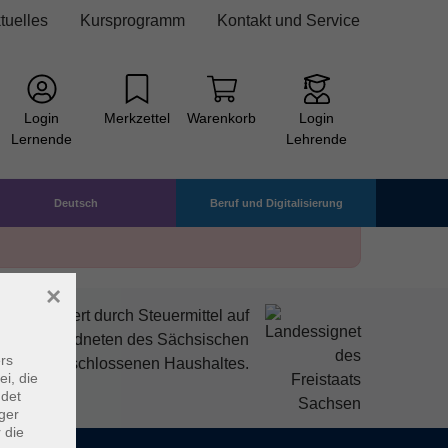
tuelles
Kursprogramm
Kontakt und Service
Login
Merkzettel
Warenkorb
Login
Lernende
Lehrende
Deutsch
Beruf und Digitalisierung
×
mitfinanziert durch Steuermittel auf
den Abgeordneten des Sächsischen
rs
ndtags beschlossenen Haushaltes.
ei, die
ndet
ger
 die