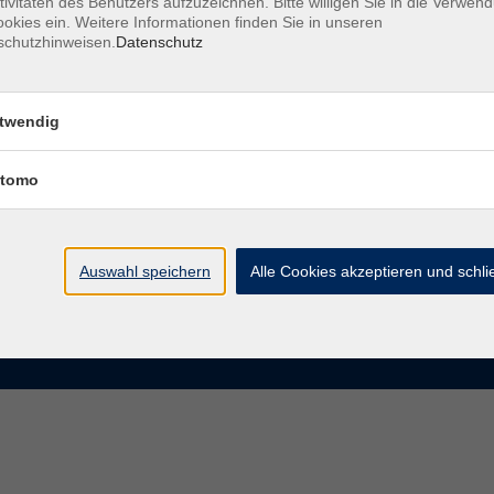
tivitäten des Benutzers aufzuzeichnen. Bitte willigen Sie in die Verwen
okies ein. Weitere Informationen finden Sie in unseren
schutzhinweisen.
Datenschutz
te
VHS Chemnitz
der vhs Chemnitz
Moritzstraße 20
twendig
09111 Chemnitz
chnis Kursleiterinnen und
iter
tomo
info@vhs-chemnitz.de
n und Antworten
Kontaktformular
tformular
0371 488 4343
Fax 0371 488 4399
Auswahl speichern
Alle Cookies akzeptieren und schl