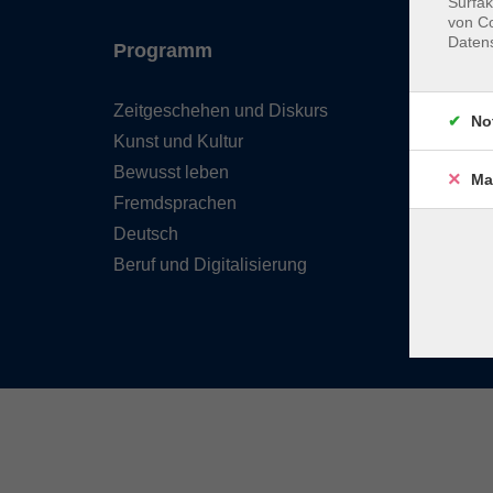
Surfak
von Co
Daten
Programm
Inhal
Zeitgeschehen und Diskurs
Team 
No
Kunst und Kultur
Verzei
Kursle
Bewusst leben
Ma
Frage
Fremdsprachen
Kontak
Deutsch
Beruf und Digitalisierung