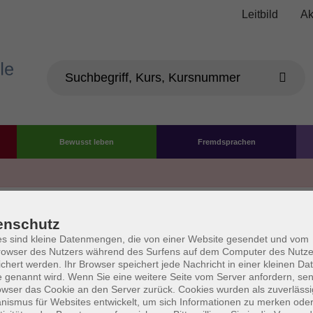
Leitbild
Ak
Bewusst leben
Fremdsprachen
Die Volkshochschule wird 
enschutz
der Grundlage des von 
s sind kleine Datenmengen, die von einer Website gesendet und vom
owser des Nutzers während des Surfens auf dem Computer des Nutze
La
chert werden. Ihr Browser speichert jede Nachricht in einer kleinen Dat
AGB
Datenschutzerklärung
Impressum
Widerruf
 genannt wird. Wenn Sie eine weitere Seite vom Server anfordern, se
owser das Cookie an den Server zurück. Cookies wurden als zuverlässi
ismus für Websites entwickelt, um sich Informationen zu merken oder