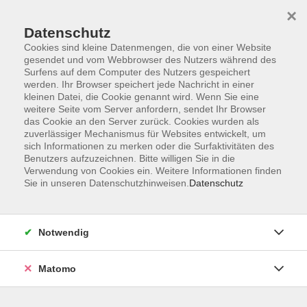
×
Datenschutz
Cookies sind kleine Datenmengen, die von einer Website
gesendet und vom Webbrowser des Nutzers während des
Surfens auf dem Computer des Nutzers gespeichert
Zum Hauptinhalt springen
werden. Ihr Browser speichert jede Nachricht in einer
Der Kurs konnte nicht gefunden werden.
kleinen Datei, die Cookie genannt wird. Wenn Sie eine
weitere Seite vom Server anfordern, sendet Ihr Browser
das Cookie an den Server zurück. Cookies wurden als
zuverlässiger Mechanismus für Websites entwickelt, um
sich Informationen zu merken oder die Surfaktivitäten des
Benutzers aufzuzeichnen. Bitte willigen Sie in die
Verwendung von Cookies ein. Weitere Informationen finden
Die Volkshochschule wird mitfinanziert
Sie in unseren Datenschutzhinweisen.
Datenschutz
durch Steuermittel auf der Grundlage des
von den Abgeordneten des Sächsischen
Landtags beschlossenen Haushaltes.
Notwendig
Honorarordnung
Entgeltordnung
Matomo
Förderhinweis
AGB