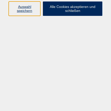
Datenschutzerklärung
Auswahl
Alle Cookies akzeptieren und
Impressum
speichern
schließen
Widerruf
Programm
Zeitgeschehen und Diskurs
Kunst und Kultur
Bewusst leben
Fremdsprachen
Deutsch
Beruf und Digitalisierung
Inhalte