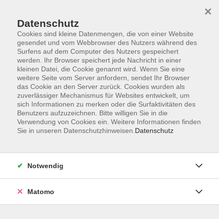
×
Datenschutz
Cookies sind kleine Datenmengen, die von einer Website
gesendet und vom Webbrowser des Nutzers während des
Surfens auf dem Computer des Nutzers gespeichert
Zum Hauptinhalt springen
werden. Ihr Browser speichert jede Nachricht in einer
kleinen Datei, die Cookie genannt wird. Wenn Sie eine
Italienisch - Standard
weitere Seite vom Server anfordern, sendet Ihr Browser
das Cookie an den Server zurück. Cookies wurden als
zuverlässiger Mechanismus für Websites entwickelt, um
sich Informationen zu merken oder die Surfaktivitäten des
Benutzers aufzuzeichnen. Bitte willigen Sie in die
Verwendung von Cookies ein. Weitere Informationen finden
Sie in unseren Datenschutzhinweisen.
Datenschutz
8 Kurse
zurück zu Italienisch
Notwendig
Manuela Doerrer
Matomo
Leiterin Fachbereich Fremdsprachen
+49 (0)371 488-4341
doerrer@vhs-chemnitz.de