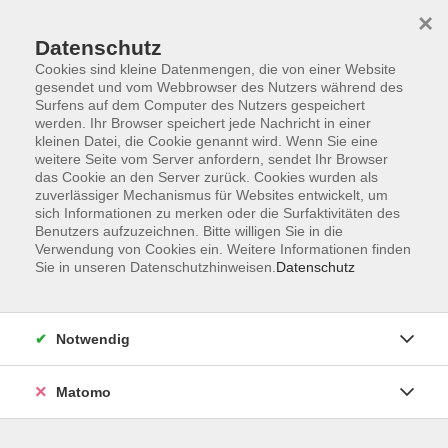
×
Datenschutz
Cookies sind kleine Datenmengen, die von einer Website
gesendet und vom Webbrowser des Nutzers während des
Surfens auf dem Computer des Nutzers gespeichert
Zum Hauptinhalt springen
werden. Ihr Browser speichert jede Nachricht in einer
Der Kurs konnte nicht gefunden werden.
kleinen Datei, die Cookie genannt wird. Wenn Sie eine
weitere Seite vom Server anfordern, sendet Ihr Browser
das Cookie an den Server zurück. Cookies wurden als
zuverlässiger Mechanismus für Websites entwickelt, um
sich Informationen zu merken oder die Surfaktivitäten des
Benutzers aufzuzeichnen. Bitte willigen Sie in die
Verwendung von Cookies ein. Weitere Informationen finden
Die Volkshochschule wird mitfinanziert
Sie in unseren Datenschutzhinweisen.
Datenschutz
durch Steuermittel auf der Grundlage des
von den Abgeordneten des Sächsischen
Landtags beschlossenen Haushaltes.
Notwendig
Honorarordnung
Entgeltordnung
Matomo
Förderhinweis
AGB