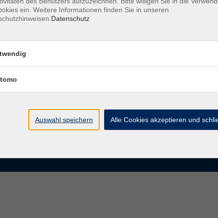
tivitäten des Benutzers aufzuzeichnen. Bitte willigen Sie in die Verwen
okies ein. Weitere Informationen finden Sie in unseren
schutzhinweisen.
Datenschutz
te
VHS Chemnitz
der vhs Chemnitz
Moritzstraße 20
twendig
09111 Chemnitz
chnis Kursleiterinnen und
iter
tomo
info@vhs-chemnitz.de
n und Antworten
Kontaktformular
tformular
0371 488 4343
Fax 0371 488 4399
Auswahl speichern
Alle Cookies akzeptieren und schl