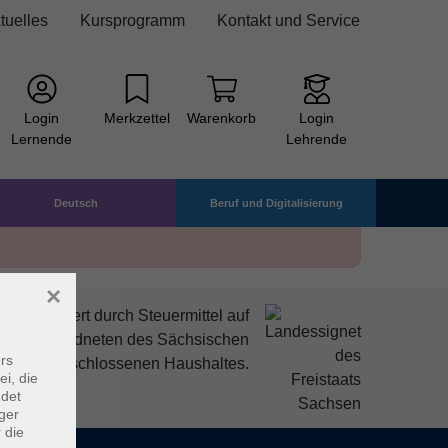
tuelles
Kursprogramm
Kontakt und Service
Login
Merkzettel
Warenkorb
Login
Lernende
Lehrende
Deutsch
Beruf und Digitalisierung
×
mitfinanziert durch Steuermittel auf
den Abgeordneten des Sächsischen
rs
ndtags beschlossenen Haushaltes.
ei, die
ndet
ger
 die