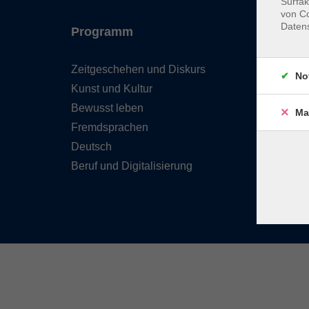
Surfak
von Co
Daten
Programm
Inhal
Zeitgeschehen und Diskurs
Team 
No
Kunst und Kultur
Verzei
Kursle
Bewusst leben
Ma
Frage
Fremdsprachen
Kontak
Deutsch
Beruf und Digitalisierung