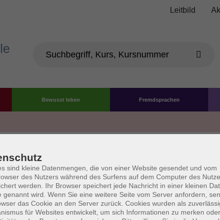
Leitbild
Ak
Bewusst leben
Fremdsprachen
Die Volkshochschule wird 
enschutz
der Grundlage des von 
s sind kleine Datenmengen, die von einer Website gesendet und vom
owser des Nutzers während des Surfens auf dem Computer des Nutze
La
chert werden. Ihr Browser speichert jede Nachricht in einer kleinen Dat
AGB
Datenschutzerklärung
Impressum
Widerruf
 genannt wird. Wenn Sie eine weitere Seite vom Server anfordern, se
owser das Cookie an den Server zurück. Cookies wurden als zuverlässi
ismus für Websites entwickelt, um sich Informationen zu merken oder