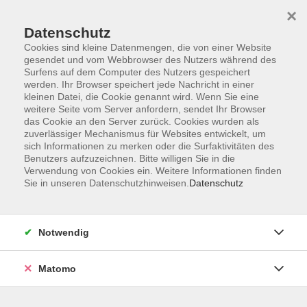
×
Datenschutz
Cookies sind kleine Datenmengen, die von einer Website
gesendet und vom Webbrowser des Nutzers während des
Surfens auf dem Computer des Nutzers gespeichert
Zum Hauptinhalt springen
werden. Ihr Browser speichert jede Nachricht in einer
Der Kurs konnte nicht gefunden werden.
kleinen Datei, die Cookie genannt wird. Wenn Sie eine
weitere Seite vom Server anfordern, sendet Ihr Browser
das Cookie an den Server zurück. Cookies wurden als
zuverlässiger Mechanismus für Websites entwickelt, um
sich Informationen zu merken oder die Surfaktivitäten des
Benutzers aufzuzeichnen. Bitte willigen Sie in die
Verwendung von Cookies ein. Weitere Informationen finden
Die Volkshochschule wird mitfinanziert
Sie in unseren Datenschutzhinweisen.
Datenschutz
durch Steuermittel auf der Grundlage des
von den Abgeordneten des Sächsischen
Landtags beschlossenen Haushaltes.
Notwendig
Honorarordnung
Entgeltordnung
Matomo
Förderhinweis
AGB