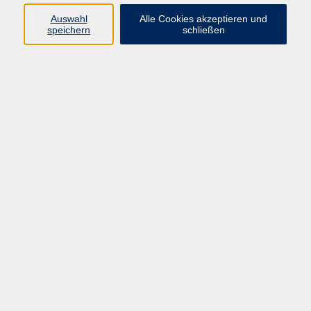
Datenschutzerklärung
Auswahl
Alle Cookies akzeptieren und
Impressum
speichern
schließen
Widerruf
Programm
Zeitgeschehen und Diskurs
Kunst und Kultur
Bewusst leben
Fremdsprachen
Deutsch
Beruf und Digitalisierung
Inhalte