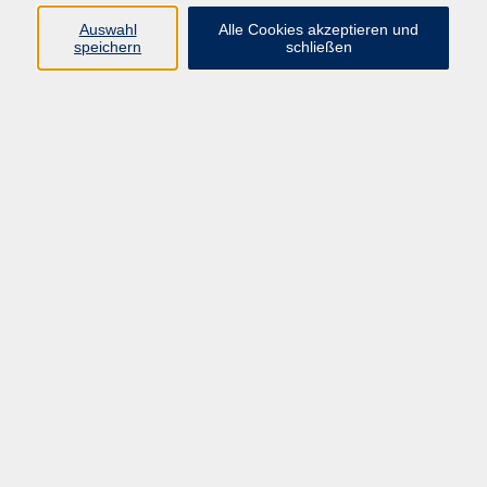
Datenschutzerklärung
Auswahl
Alle Cookies akzeptieren und
Impressum
speichern
schließen
Widerruf
Programm
Zeitgeschehen und Diskurs
Kunst und Kultur
Bewusst leben
Fremdsprachen
Deutsch
Beruf und Digitalisierung
Inhalte