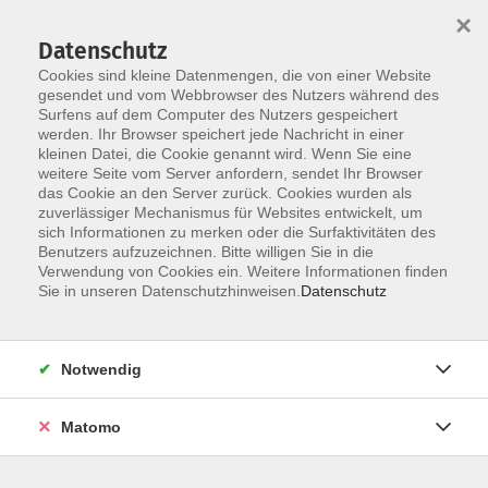
×
Datenschutz
Cookies sind kleine Datenmengen, die von einer Website
gesendet und vom Webbrowser des Nutzers während des
Surfens auf dem Computer des Nutzers gespeichert
Zum Hauptinhalt springen
werden. Ihr Browser speichert jede Nachricht in einer
Der Kurs konnte nicht gefunden werden.
kleinen Datei, die Cookie genannt wird. Wenn Sie eine
weitere Seite vom Server anfordern, sendet Ihr Browser
das Cookie an den Server zurück. Cookies wurden als
zuverlässiger Mechanismus für Websites entwickelt, um
sich Informationen zu merken oder die Surfaktivitäten des
Benutzers aufzuzeichnen. Bitte willigen Sie in die
Verwendung von Cookies ein. Weitere Informationen finden
Die Volkshochschule wird mitfinanziert
Sie in unseren Datenschutzhinweisen.
Datenschutz
durch Steuermittel auf der Grundlage des
von den Abgeordneten des Sächsischen
Landtags beschlossenen Haushaltes.
Notwendig
Honorarordnung
Entgeltordnung
Matomo
Förderhinweis
AGB