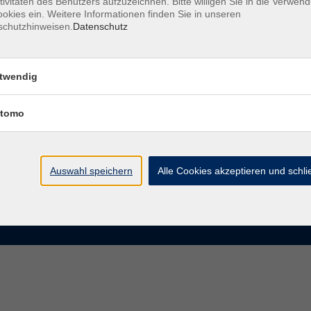
tivitäten des Benutzers aufzuzeichnen. Bitte willigen Sie in die Verwen
okies ein. Weitere Informationen finden Sie in unseren
schutzhinweisen.
Datenschutz
te
VHS Chemnitz
der vhs Chemnitz
Moritzstraße 20
twendig
09111 Chemnitz
chnis Kursleiterinnen und
iter
tomo
info@vhs-chemnitz.de
n und Antworten
Kontaktformular
tformular
0371 488 4343
Fax 0371 488 4399
Auswahl speichern
Alle Cookies akzeptieren und schl