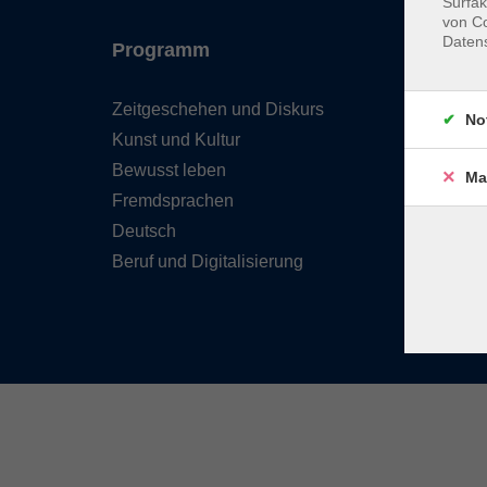
Surfak
von Co
Daten
Programm
Inhal
Zeitgeschehen und Diskurs
Team 
No
Kunst und Kultur
Verzei
Kursle
Bewusst leben
Ma
Frage
Fremdsprachen
Kontak
Deutsch
Beruf und Digitalisierung