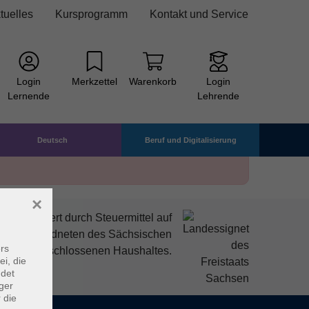
tuelles
Kursprogramm
Kontakt und Service
Login
Merkzettel
Warenkorb
Login
Lernende
Lehrende
Deutsch
Beruf und Digitalisierung
×
mitfinanziert durch Steuermittel auf
den Abgeordneten des Sächsischen
rs
ndtags beschlossenen Haushaltes.
ei, die
ndet
ger
 die