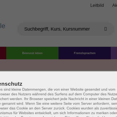
Leitbild
Ak
Bewusst leben
Fremdsprachen
Die Volkshochschule wird 
enschutz
der Grundlage des von 
s sind kleine Datenmengen, die von einer Website gesendet und vom
owser des Nutzers während des Surfens auf dem Computer des Nutze
La
chert werden. Ihr Browser speichert jede Nachricht in einer kleinen Dat
AGB
Datenschutzerklärung
Impressum
Widerruf
 genannt wird. Wenn Sie eine weitere Seite vom Server anfordern, se
owser das Cookie an den Server zurück. Cookies wurden als zuverlässi
ismus für Websites entwickelt, um sich Informationen zu merken oder