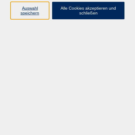
Datenschutzerklärung
Auswahl
Alle Cookies akzeptieren und
Impressum
speichern
schließen
Widerruf
Programm
Zeitgeschehen und Diskurs
Kunst und Kultur
Bewusst leben
Fremdsprachen
Deutsch
Beruf und Digitalisierung
Inhalte