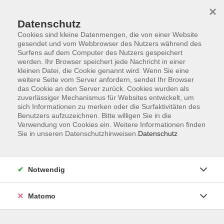
×
Datenschutz
Cookies sind kleine Datenmengen, die von einer Website
gesendet und vom Webbrowser des Nutzers während des
Surfens auf dem Computer des Nutzers gespeichert
Zum Hauptinhalt springen
werden. Ihr Browser speichert jede Nachricht in einer
Der Kurs konnte nicht gefunden werden.
kleinen Datei, die Cookie genannt wird. Wenn Sie eine
weitere Seite vom Server anfordern, sendet Ihr Browser
das Cookie an den Server zurück. Cookies wurden als
zuverlässiger Mechanismus für Websites entwickelt, um
sich Informationen zu merken oder die Surfaktivitäten des
Benutzers aufzuzeichnen. Bitte willigen Sie in die
Verwendung von Cookies ein. Weitere Informationen finden
Die Volkshochschule wird mitfinanziert
Sie in unseren Datenschutzhinweisen.
Datenschutz
durch Steuermittel auf der Grundlage des
von den Abgeordneten des Sächsischen
Landtags beschlossenen Haushaltes.
Notwendig
Honorarordnung
Entgeltordnung
Matomo
Förderhinweis
AGB