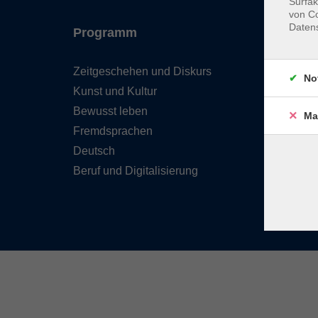
Surfak
von Co
Daten
Programm
Inhal
Zeitgeschehen und Diskurs
Team 
No
Kunst und Kultur
Verzei
Kursle
Bewusst leben
Ma
Frage
Fremdsprachen
Kontak
Deutsch
Beruf und Digitalisierung