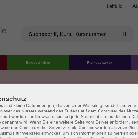
Leitbild
Ak
Bewusst leben
Fremdsprachen
Die Volkshochschule wird 
enschutz
der Grundlage des von 
s sind kleine Datenmengen, die von einer Website gesendet und vom
owser des Nutzers während des Surfens auf dem Computer des Nutze
La
chert werden. Ihr Browser speichert jede Nachricht in einer kleinen Dat
AGB
Datenschutzerklärung
Impressum
Widerruf
 genannt wird. Wenn Sie eine weitere Seite vom Server anfordern, se
owser das Cookie an den Server zurück. Cookies wurden als zuverlässi
ismus für Websites entwickelt, um sich Informationen zu merken oder