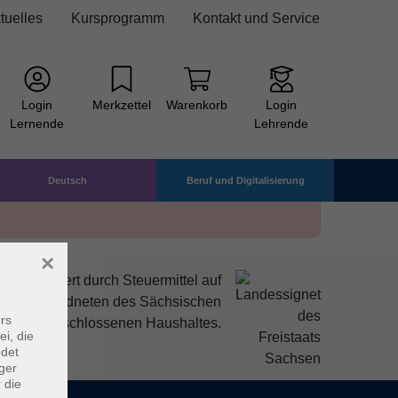
tuelles
Kursprogramm
Kontakt und Service
Login
Merkzettel
Warenkorb
Login
Lernende
Lehrende
Deutsch
Beruf und Digitalisierung
×
mitfinanziert durch Steuermittel auf
den Abgeordneten des Sächsischen
rs
ndtags beschlossenen Haushaltes.
ei, die
ndet
ger
 die