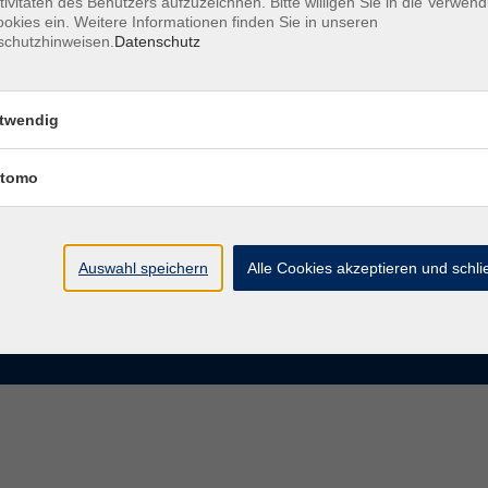
tivitäten des Benutzers aufzuzeichnen. Bitte willigen Sie in die Verwen
okies ein. Weitere Informationen finden Sie in unseren
schutzhinweisen.
Datenschutz
te
VHS Chemnitz
der vhs Chemnitz
Moritzstraße 20
twendig
09111 Chemnitz
chnis Kursleiterinnen und
iter
tomo
info@vhs-chemnitz.de
n und Antworten
Kontaktformular
tformular
0371 488 4343
Fax 0371 488 4399
Auswahl speichern
Alle Cookies akzeptieren und schl