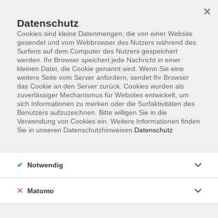
×
Datenschutz
Cookies sind kleine Datenmengen, die von einer Website
gesendet und vom Webbrowser des Nutzers während des
Surfens auf dem Computer des Nutzers gespeichert
Zum Hauptinhalt springen
werden. Ihr Browser speichert jede Nachricht in einer
kleinen Datei, die Cookie genannt wird. Wenn Sie eine
Brailleschrift
weitere Seite vom Server anfordern, sendet Ihr Browser
das Cookie an den Server zurück. Cookies wurden als
zuverlässiger Mechanismus für Websites entwickelt, um
sich Informationen zu merken oder die Surfaktivitäten des
Benutzers aufzuzeichnen. Bitte willigen Sie in die
Verwendung von Cookies ein. Weitere Informationen finden
Sie in unseren Datenschutzhinweisen.
Datenschutz
1 Kurs
zurück zu Fremdsprachen
Notwendig
Manuela Doerrer
Matomo
Leiterin Fachbereich Fremdsprachen
+49 (0)371 488-4341
doerrer@vhs-chemnitz.de