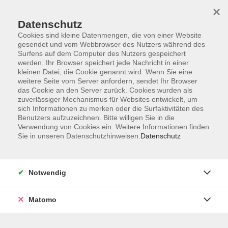
×
Datenschutz
Cookies sind kleine Datenmengen, die von einer Website
gesendet und vom Webbrowser des Nutzers während des
Surfens auf dem Computer des Nutzers gespeichert
Zum Hauptinhalt springen
werden. Ihr Browser speichert jede Nachricht in einer
kleinen Datei, die Cookie genannt wird. Wenn Sie eine
weitere Seite vom Server anfordern, sendet Ihr Browser
das Cookie an den Server zurück. Cookies wurden als
zuverlässiger Mechanismus für Websites entwickelt, um
sich Informationen zu merken oder die Surfaktivitäten des
Benutzers aufzuzeichnen. Bitte willigen Sie in die
Verwendung von Cookies ein. Weitere Informationen finden
Sie sind hier:
Sie in unseren Datenschutzhinweisen.
Datenschutz
Fremdsprachen
Brailleschrift
"Sechs Richtige" oder: Wie funktioniert die
Notwendig
Blindenschrift?
Matomo
Der Franzose Louis Braille entwickelte 1825 die nach ihm
benannte Brailleschrift. Diese Kulturtechnik ist inzwischen