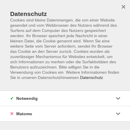
×
Datenschutz
Cookies sind kleine Datenmengen, die von einer Website
gesendet und vom Webbrowser des Nutzers während des
Surfens auf dem Computer des Nutzers gespeichert
Zum Hauptinhalt springen
werden. Ihr Browser speichert jede Nachricht in einer
kleinen Datei, die Cookie genannt wird. Wenn Sie eine
weitere Seite vom Server anfordern, sendet Ihr Browser
das Cookie an den Server zurück. Cookies wurden als
zuverlässiger Mechanismus für Websites entwickelt, um
sich Informationen zu merken oder die Surfaktivitäten des
Benutzers aufzuzeichnen. Bitte willigen Sie in die
Verwendung von Cookies ein. Weitere Informationen finden
Sie sind hier:
Sie in unseren Datenschutzhinweisen.
Datenschutz
Deutsch
Einbürgerung
Einbürgerungstest
Notwendig
Der Einbürgerungstest ist eine Voraussetzung für die
Matomo
Antragsstellung zur Einbürgerung. Der Test besteht aus 33
Fragen, die für jeden Teilnehmenden individuell vom