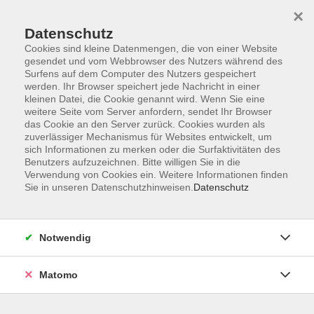
×
Datenschutz
Cookies sind kleine Datenmengen, die von einer Website
gesendet und vom Webbrowser des Nutzers während des
Surfens auf dem Computer des Nutzers gespeichert
Zum Hauptinhalt springen
werden. Ihr Browser speichert jede Nachricht in einer
Der Kurs konnte nicht gefunden werden.
kleinen Datei, die Cookie genannt wird. Wenn Sie eine
weitere Seite vom Server anfordern, sendet Ihr Browser
das Cookie an den Server zurück. Cookies wurden als
zuverlässiger Mechanismus für Websites entwickelt, um
sich Informationen zu merken oder die Surfaktivitäten des
Benutzers aufzuzeichnen. Bitte willigen Sie in die
Verwendung von Cookies ein. Weitere Informationen finden
Die Volkshochschule wird mitfinanziert
Sie in unseren Datenschutzhinweisen.
Datenschutz
durch Steuermittel auf der Grundlage des
von den Abgeordneten des Sächsischen
Landtags beschlossenen Haushaltes.
Notwendig
Honorarordnung
Entgeltordnung
Matomo
Förderhinweis
AGB