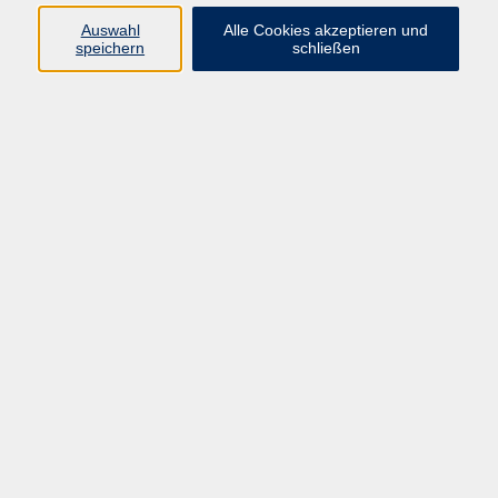
Datenschutzerklärung
Auswahl
Alle Cookies akzeptieren und
Impressum
speichern
schließen
Widerruf
Programm
Zeitgeschehen und Diskurs
Kunst und Kultur
Bewusst leben
Fremdsprachen
Deutsch
Beruf und Digitalisierung
Inhalte