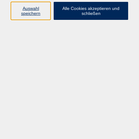
Datenschutzerklärung
Auswahl
Alle Cookies akzeptieren und
Impressum
speichern
schließen
Widerruf
Programm
Zeitgeschehen und Diskurs
Kunst und Kultur
Bewusst leben
Fremdsprachen
Deutsch
Beruf und Digitalisierung
Inhalte