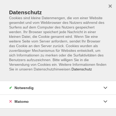
×
Datenschutz
Cookies sind kleine Datenmengen, die von einer Website
gesendet und vom Webbrowser des Nutzers während des
Surfens auf dem Computer des Nutzers gespeichert
Zum Hauptinhalt springen
werden. Ihr Browser speichert jede Nachricht in einer
Der Kurs konnte nicht gefunden werden.
kleinen Datei, die Cookie genannt wird. Wenn Sie eine
weitere Seite vom Server anfordern, sendet Ihr Browser
das Cookie an den Server zurück. Cookies wurden als
zuverlässiger Mechanismus für Websites entwickelt, um
sich Informationen zu merken oder die Surfaktivitäten des
Benutzers aufzuzeichnen. Bitte willigen Sie in die
Verwendung von Cookies ein. Weitere Informationen finden
Die Volkshochschule wird mitfinanziert
Sie in unseren Datenschutzhinweisen.
Datenschutz
durch Steuermittel auf der Grundlage des
von den Abgeordneten des Sächsischen
Landtags beschlossenen Haushaltes.
Notwendig
Honorarordnung
Entgeltordnung
Matomo
Förderhinweis
AGB