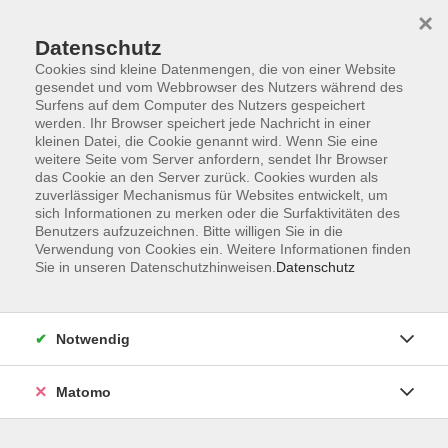
×
Datenschutz
Cookies sind kleine Datenmengen, die von einer Website
gesendet und vom Webbrowser des Nutzers während des
Surfens auf dem Computer des Nutzers gespeichert
Zum Hauptinhalt springen
werden. Ihr Browser speichert jede Nachricht in einer
Der Kurs konnte nicht gefunden werden.
kleinen Datei, die Cookie genannt wird. Wenn Sie eine
weitere Seite vom Server anfordern, sendet Ihr Browser
das Cookie an den Server zurück. Cookies wurden als
zuverlässiger Mechanismus für Websites entwickelt, um
sich Informationen zu merken oder die Surfaktivitäten des
Benutzers aufzuzeichnen. Bitte willigen Sie in die
Verwendung von Cookies ein. Weitere Informationen finden
Die Volkshochschule wird mitfinanziert
Sie in unseren Datenschutzhinweisen.
Datenschutz
durch Steuermittel auf der Grundlage des
von den Abgeordneten des Sächsischen
Landtags beschlossenen Haushaltes.
Notwendig
Honorarordnung
Entgeltordnung
Matomo
Förderhinweis
AGB