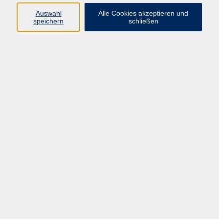
Datenschutzerklärung
Auswahl
Alle Cookies akzeptieren und
Impressum
speichern
schließen
Widerruf
Programm
Zeitgeschehen und Diskurs
Kunst und Kultur
Bewusst leben
Fremdsprachen
Deutsch
Beruf und Digitalisierung
Inhalte