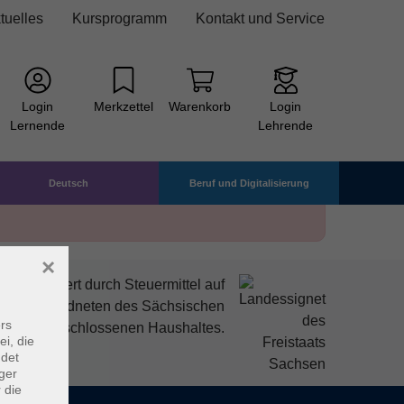
tuelles
Kursprogramm
Kontakt und Service
Login
Merkzettel
Warenkorb
Login
Lernende
Lehrende
Deutsch
Beruf und Digitalisierung
×
mitfinanziert durch Steuermittel auf
den Abgeordneten des Sächsischen
rs
ndtags beschlossenen Haushaltes.
ei, die
ndet
ger
 die