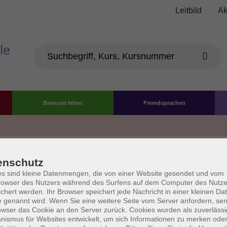
Leitbild
Ak
Bewusst leben
Fremdsprachen
Die Volkshochschule wird 
enschutz
der Grundlage des von 
s sind kleine Datenmengen, die von einer Website gesendet und vom
owser des Nutzers während des Surfens auf dem Computer des Nutze
La
chert werden. Ihr Browser speichert jede Nachricht in einer kleinen Dat
AGB
Datenschutzerklärung
Impressum
Widerruf
 genannt wird. Wenn Sie eine weitere Seite vom Server anfordern, se
owser das Cookie an den Server zurück. Cookies wurden als zuverlässi
ismus für Websites entwickelt, um sich Informationen zu merken oder