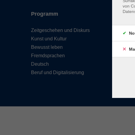
Surfak
von Co
Daten
Programm
Inhal
Zeitgeschehen und Diskurs
Team 
No
Kunst und Kultur
Verzei
Kursle
Bewusst leben
Ma
Frage
Fremdsprachen
Kontak
Deutsch
Beruf und Digitalisierung