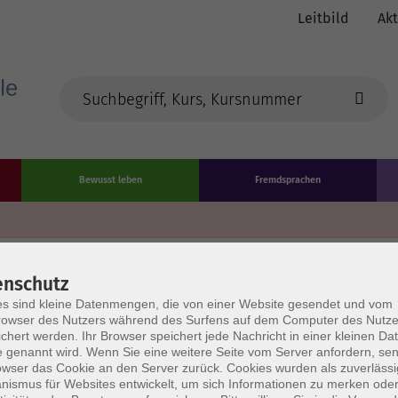
Leitbild
Akt
Bewusst leben
Fremdsprachen
Die Volkshochschule wird m
enschutz
der Grundlage des von
s sind kleine Datenmengen, die von einer Website gesendet und vom
owser des Nutzers während des Surfens auf dem Computer des Nutze
L
chert werden. Ihr Browser speichert jede Nachricht in einer kleinen Dat
AGB
Datenschutzerklärung
Impressum
Widerruf
 genannt wird. Wenn Sie eine weitere Seite vom Server anfordern, se
owser das Cookie an den Server zurück. Cookies wurden als zuverlässi
ismus für Websites entwickelt, um sich Informationen zu merken oder