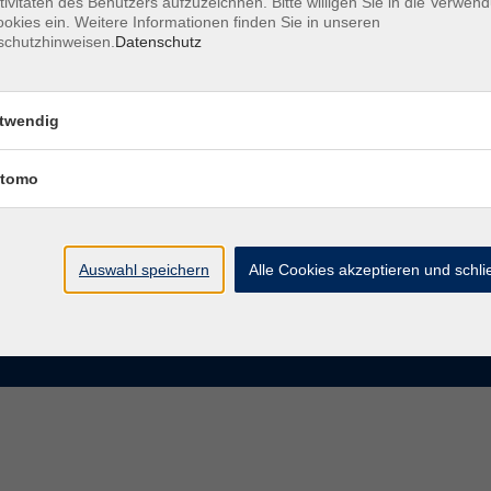
tivitäten des Benutzers aufzuzeichnen. Bitte willigen Sie in die Verwen
okies ein. Weitere Informationen finden Sie in unseren
schutzhinweisen.
Datenschutz
te
VHS Chemnitz
der vhs Chemnitz
Moritzstraße 20
twendig
09111 Chemnitz
chnis Kursleiterinnen und
iter
tomo
info@vhs-chemnitz.de
n und Antworten
Kontaktformular
ktformular
0371 488 4343
Fax 0371 488 4399
Auswahl speichern
Alle Cookies akzeptieren und schl