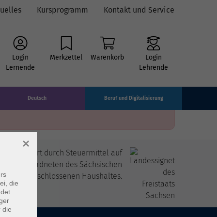
uelles
Kursprogramm
Kontakt und Service
Login
Merkzettel
Warenkorb
Login
Lernende
Lehrende
Deutsch
Beruf und Digitalisierung
×
itfinanziert durch Steuermittel auf
 den Abgeordneten des Sächsischen
rs
andtags beschlossenen Haushaltes.
ei, die
ndet
ger
 die