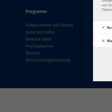
Surfak
von Co
Daten
Programm
Inhal
Zeitgeschehen und Diskurs
Team 
No
Kunst und Kultur
Verzei
Kursle
Bewusst leben
Ma
Frage
Fremdsprachen
Konta
Deutsch
Beruf und Digitalisierung