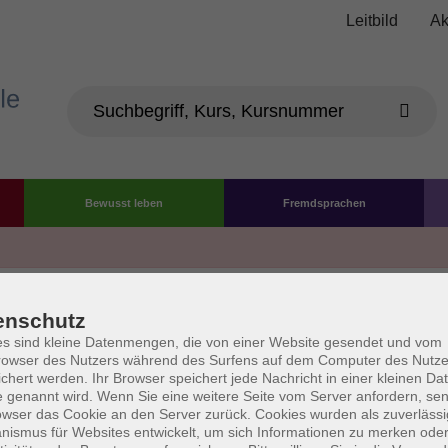
Leitbild
Ak
Bewusst leben
Fremdsprachen
Die Volkshochschule wird 
enschutz
der Grundlage des von 
s sind kleine Datenmengen, die von einer Website gesendet und vom
owser des Nutzers während des Surfens auf dem Computer des Nutze
La
chert werden. Ihr Browser speichert jede Nachricht in einer kleinen Dat
AGB
Datenschutzerklärung
Impressum
Widerruf
 genannt wird. Wenn Sie eine weitere Seite vom Server anfordern, se
owser das Cookie an den Server zurück. Cookies wurden als zuverlässi
ismus für Websites entwickelt, um sich Informationen zu merken oder