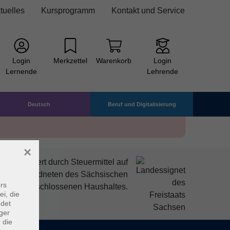
tuelles
Kursprogramm
Kontakt und Service
Login
Merkzettel
Warenkorb
Login
Lernende
Lehrende
Deutsch
Beruf und Digitalisierung
×
mitfinanziert durch Steuermittel auf
den Abgeordneten des Sächsischen
rs
ndtags beschlossenen Haushaltes.
ei, die
ndet
ger
 die