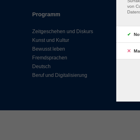
Surfak
von Co
Daten
Programm
Inhal
Zeitgeschehen und Diskurs
Team 
No
Kunst und Kultur
Verzei
Kursle
Bewusst leben
Ma
Frage
Fremdsprachen
Kontak
Deutsch
Beruf und Digitalisierung