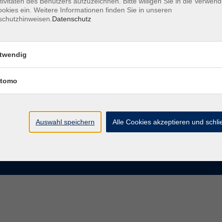
tivitäten des Benutzers aufzuzeichnen. Bitte willigen Sie in die Verwen
okies ein. Weitere Informationen finden Sie in unseren
schutzhinweisen.
Datenschutz
te
VHS Chemnitz
der vhs Chemnitz
Moritzstraße 20
twendig
09111 Chemnitz
chnis Kursleiterinnen und
iter
tomo
info@vhs-chemnitz.de
n und Antworten
Kontaktformular
tformular
0371 488 4343
Fax 0371 488 4399
Auswahl speichern
Alle Cookies akzeptieren und schl