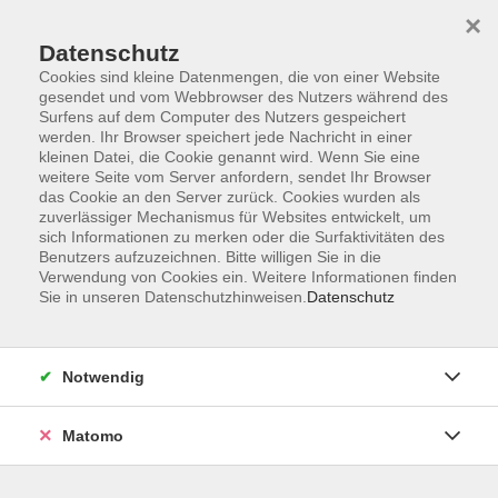
×
Datenschutz
Cookies sind kleine Datenmengen, die von einer Website
gesendet und vom Webbrowser des Nutzers während des
Surfens auf dem Computer des Nutzers gespeichert
Zum Hauptinhalt springen
werden. Ihr Browser speichert jede Nachricht in einer
Der Kurs konnte nicht gefunden werden.
kleinen Datei, die Cookie genannt wird. Wenn Sie eine
weitere Seite vom Server anfordern, sendet Ihr Browser
das Cookie an den Server zurück. Cookies wurden als
zuverlässiger Mechanismus für Websites entwickelt, um
sich Informationen zu merken oder die Surfaktivitäten des
Benutzers aufzuzeichnen. Bitte willigen Sie in die
Verwendung von Cookies ein. Weitere Informationen finden
Die Volkshochschule wird mitfinanziert
Sie in unseren Datenschutzhinweisen.
Datenschutz
durch Steuermittel auf der Grundlage des
von den Abgeordneten des Sächsischen
Landtags beschlossenen Haushaltes.
Notwendig
Honorarordnung
Entgeltordnung
Matomo
Förderhinweis
AGB