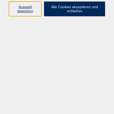
Datenschutzerklärung
Auswahl
Alle Cookies akzeptieren und
Impressum
speichern
schließen
Widerruf
Programm
Zeitgeschehen und Diskurs
Kunst und Kultur
Bewusst leben
Fremdsprachen
Deutsch
Beruf und Digitalisierung
Inhalte