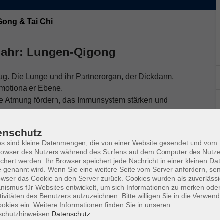
Gong & Tai Chi
Jahr: Lungen-Qigong
ug. Die Lunge und ihr Partnerorgan, der Dickdarm,
emotionaler Ebene.
ie Atmung fördern, das Immunsystem stärken und
ch emotionale Themen wie Trauer und Traurigkeit
eit übergehen.
enschutz
en auch im Sitzen durchgeführt werden. Vorkenntnisse
s sind kleine Datenmengen, die von einer Website gesendet und vom
owser des Nutzers während des Surfens auf dem Computer des Nutze
chert werden. Ihr Browser speichert jede Nachricht in einer kleinen Dat
 genannt wird. Wenn Sie eine weitere Seite vom Server anfordern, se
owser das Cookie an den Server zurück. Cookies wurden als zuverlässi
ismus für Websites entwickelt, um sich Informationen zu merken oder
tivitäten des Benutzers aufzuzeichnen. Bitte willigen Sie in die Verwen
schuhe mit biegsamer Sohle/warme Socken, ein
okies ein. Weitere Informationen finden Sie in unseren
schutzhinweisen.
Datenschutz