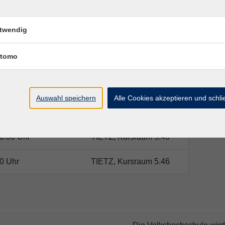
twendig
tomo
Ort / Raum
6:00 Uhr
TIETZ, Kursraum 5.46
Auswahl speichern
Alle Cookies akzeptieren und schl
6:00 Uhr
TIETZ, Kursraum 5.46
6:00 Uhr
TIETZ, Kursraum 5.46
0 Uhr
TIETZ, Kursraum 5.46