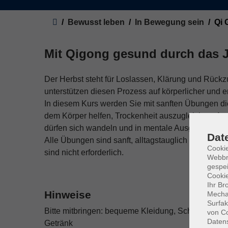
Sie sind hier:
Bewusst leben
In Bewegung sein
Qi 
Mit Qigong gesund durch das 
Der Herbst steht für Loslassen, Klärung und Rückz
unterstützen diesen Prozess auf körperlicher und 
In diesem Kurs werden Sie mit sanften Übungen d
dem Körper helfen, Trockenheit auszugleichen. Au
dürfen sich wandeln und in mentale Ausgeglichenh
Dat
Alle Übungen sind sanft, alltagstauglich und könn
Cookie
sind nicht erforderlich.
Webbr
gespei
Cookie
Ihr Br
Hinweise
Mechan
Surfak
Bitte mitbringen: bequeme Kleidung, Schuhe/Turn
von Co
Daten
Getränk