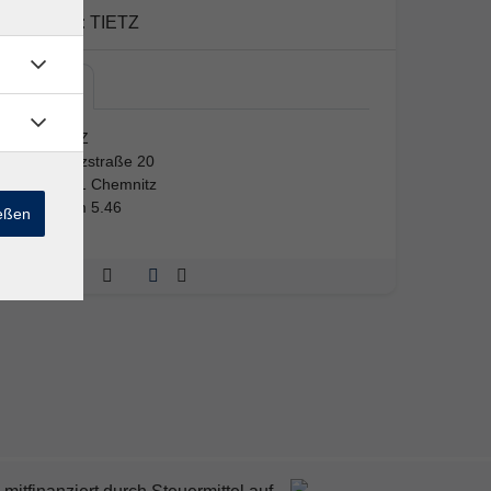
Kursort:
TIETZ
TIETZ
TIETZ
Moritzstraße 20
09111 Chemnitz
Raum 5.46
ießen