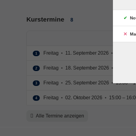
No
Kurstermine
8
Ma
Freitag
•
11. September 2026
•
15:00 – 1
1
Freitag
•
18. September 2026
•
15:00 – 1
2
Freitag
•
25. September 2026
•
15:00 – 1
3
Freitag
•
02. Oktober 2026
•
15:00 – 16:0
4
Alle Termine anzeigen