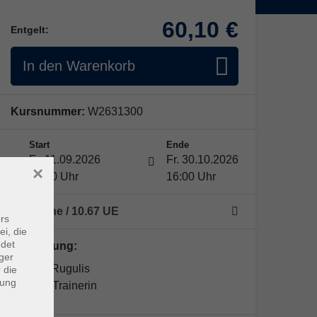
60,10 €
Entgelt:
In den Warenkorb
Kursnummer:
W2631300
Start
Ende
Fr. 11.09.2026
Fr. 30.10.2026
×
15:00 Uhr
16:00 Uhr
8 Termine
/ 10.67
UE
rs
ei, die
ndet
Kursleitung:
ger
Doreen Rugulis
 die
dung
QiGong Trainerin