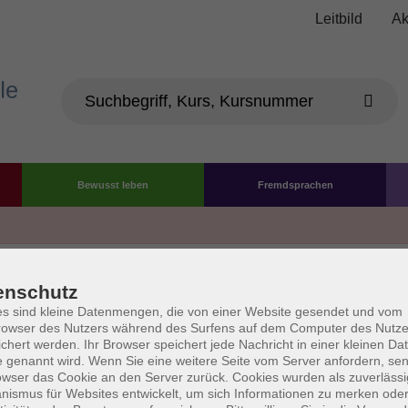
Leitbild
Ak
Bewusst leben
Fremdsprachen
Die Volkshochschule wird 
enschutz
der Grundlage des von 
s sind kleine Datenmengen, die von einer Website gesendet und vom
owser des Nutzers während des Surfens auf dem Computer des Nutze
La
chert werden. Ihr Browser speichert jede Nachricht in einer kleinen Dat
AGB
Datenschutzerklärung
Impressum
Widerruf
 genannt wird. Wenn Sie eine weitere Seite vom Server anfordern, se
owser das Cookie an den Server zurück. Cookies wurden als zuverlässi
ismus für Websites entwickelt, um sich Informationen zu merken oder