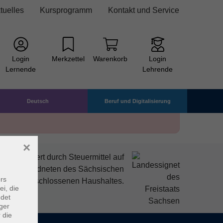
tuelles
Kursprogramm
Kontakt und Service
Login
Merkzettel
Warenkorb
Login
Lernende
Lehrende
Deutsch
Beruf und Digitalisierung
×
mitfinanziert durch Steuermittel auf
den Abgeordneten des Sächsischen
rs
ndtags beschlossenen Haushaltes.
ei, die
ndet
ger
 die