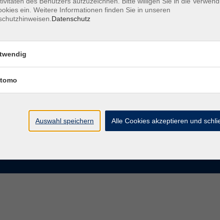
tivitäten des Benutzers aufzuzeichnen. Bitte willigen Sie in die Verwen
okies ein. Weitere Informationen finden Sie in unseren
schutzhinweisen.
Datenschutz
te
VHS Chemnitz
der vhs Chemnitz
Moritzstraße 20
twendig
09111 Chemnitz
chnis Kursleiterinnen und
iter
tomo
info@vhs-chemnitz.de
n und Antworten
Kontaktformular
tformular
0371 488 4343
Fax 0371 488 4399
Auswahl speichern
Alle Cookies akzeptieren und schl