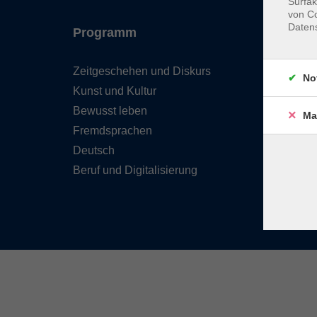
Surfak
von Co
Daten
Programm
Inhal
Zeitgeschehen und Diskurs
Team 
No
Kunst und Kultur
Verzei
Kursle
Bewusst leben
Ma
Frage
Fremdsprachen
Kontak
Deutsch
Beruf und Digitalisierung