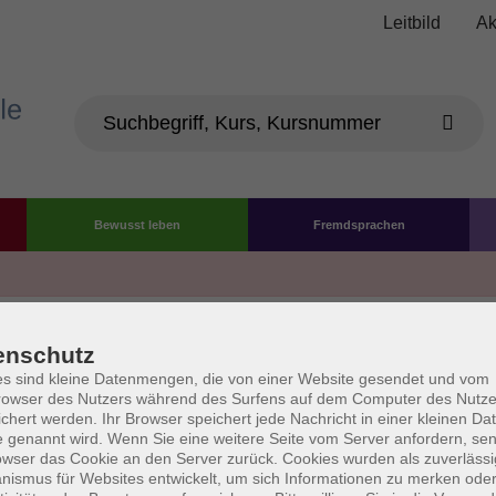
Leitbild
Ak
Bewusst leben
Fremdsprachen
Die Volkshochschule wird 
enschutz
der Grundlage des von 
s sind kleine Datenmengen, die von einer Website gesendet und vom
owser des Nutzers während des Surfens auf dem Computer des Nutze
La
chert werden. Ihr Browser speichert jede Nachricht in einer kleinen Dat
AGB
Datenschutzerklärung
Impressum
Widerruf
 genannt wird. Wenn Sie eine weitere Seite vom Server anfordern, se
owser das Cookie an den Server zurück. Cookies wurden als zuverlässi
ismus für Websites entwickelt, um sich Informationen zu merken oder