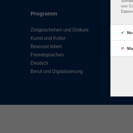
Surfak
von Co
Daten
Programm
Inhal
Zeitgeschehen und Diskurs
Team 
No
Kunst und Kultur
Verzei
Kursle
Bewusst leben
Ma
Frage
Fremdsprachen
Kontak
Deutsch
Beruf und Digitalisierung