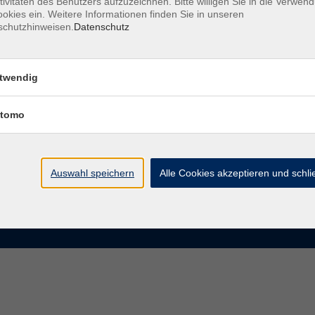
tivitäten des Benutzers aufzuzeichnen. Bitte willigen Sie in die Verwen
okies ein. Weitere Informationen finden Sie in unseren
schutzhinweisen.
Datenschutz
te
VHS Chemnitz
der vhs Chemnitz
Moritzstraße 20
twendig
09111 Chemnitz
chnis Kursleiterinnen und
iter
tomo
info@vhs-chemnitz.de
n und Antworten
Kontaktformular
tformular
0371 488 4343
Fax 0371 488 4399
Auswahl speichern
Alle Cookies akzeptieren und schl