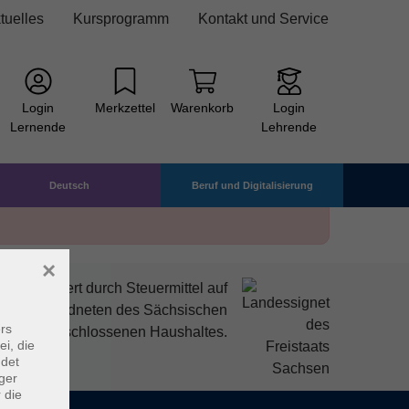
tuelles
Kursprogramm
Kontakt und Service
Login
Merkzettel
Warenkorb
Login
Lernende
Lehrende
Deutsch
Beruf und Digitalisierung
×
mitfinanziert durch Steuermittel auf
den Abgeordneten des Sächsischen
rs
ndtags beschlossenen Haushaltes.
ei, die
ndet
ger
 die