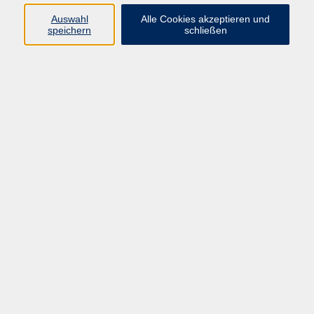
Datenschutzerklärung
Auswahl
Alle Cookies akzeptieren und
Impressum
speichern
schließen
Widerruf
Programm
Zeitgeschehen und Diskurs
Kunst und Kultur
Bewusst leben
Fremdsprachen
Deutsch
Beruf und Digitalisierung
Inhalte