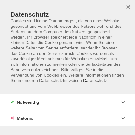
×
Datenschutz
Cookies sind kleine Datenmengen, die von einer Website
gesendet und vom Webbrowser des Nutzers während des
Surfens auf dem Computer des Nutzers gespeichert
Zum Hauptinhalt springen
werden. Ihr Browser speichert jede Nachricht in einer
Der Kurs konnte nicht gefunden werden.
kleinen Datei, die Cookie genannt wird. Wenn Sie eine
weitere Seite vom Server anfordern, sendet Ihr Browser
das Cookie an den Server zurück. Cookies wurden als
zuverlässiger Mechanismus für Websites entwickelt, um
sich Informationen zu merken oder die Surfaktivitäten des
Benutzers aufzuzeichnen. Bitte willigen Sie in die
Verwendung von Cookies ein. Weitere Informationen finden
Die Volkshochschule wird mitfinanziert
Sie in unseren Datenschutzhinweisen.
Datenschutz
durch Steuermittel auf der Grundlage des
von den Abgeordneten des Sächsischen
Landtags beschlossenen Haushaltes.
Notwendig
Honorarordnung
Entgeltordnung
Matomo
Förderhinweis
AGB