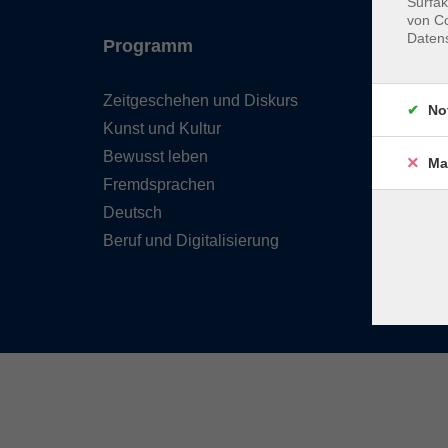
Surfak
von Co
Daten
Programm
Inhal
Zeitgeschehen und Diskurs
Team 
No
Kunst und Kultur
Verzei
Kursle
Bewusst leben
Ma
Frage
Fremdsprachen
Kontak
Deutsch
Beruf und Digitalisierung