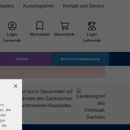
tuelles
Kursprogramm
Kontakt und Service
Login
Merkzettel
Warenkorb
Login
Lernende
Lehrende
Deutsch
Beruf und Digitalisierung
×
mitfinanziert durch Steuermittel auf
den Abgeordneten des Sächsischen
rs
ndtags beschlossenen Haushaltes.
ei, die
ndet
ger
 die