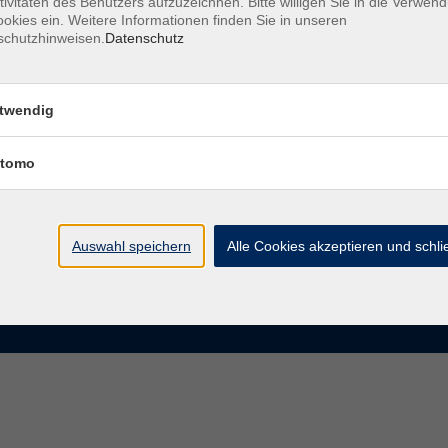
tivitäten des Benutzers aufzuzeichnen. Bitte willigen Sie in die Verwen
okies ein. Weitere Informationen finden Sie in unseren
schutzhinweisen.
Datenschutz
te
VHS Chemnitz
der vhs Chemnitz
Moritzstraße 20
twendig
09111 Chemnitz
chnis Kursleiterinnen und
iter
tomo
info@vhs-chemnitz.de
n und Antworten
Kontaktformular
tformular
0371 488 4343
Fax 0371 488 4399
Auswahl speichern
Alle Cookies akzeptieren und schl