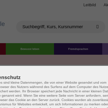
Leitbild
Ak
Bewusst leben
Fremdsprachen
Die Volkshochschule wird 
enschutz
der Grundlage des von 
s sind kleine Datenmengen, die von einer Website gesendet und vom
owser des Nutzers während des Surfens auf dem Computer des Nutze
La
chert werden. Ihr Browser speichert jede Nachricht in einer kleinen Dat
AGB
Datenschutzerklärung
Impressum
Widerruf
 genannt wird. Wenn Sie eine weitere Seite vom Server anfordern, se
owser das Cookie an den Server zurück. Cookies wurden als zuverlässi
ismus für Websites entwickelt, um sich Informationen zu merken oder