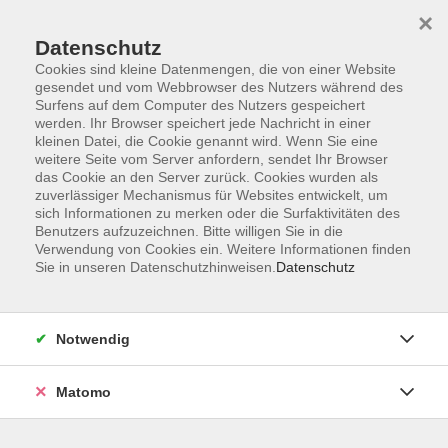
×
Datenschutz
Cookies sind kleine Datenmengen, die von einer Website
gesendet und vom Webbrowser des Nutzers während des
Surfens auf dem Computer des Nutzers gespeichert
Zum Hauptinhalt springen
werden. Ihr Browser speichert jede Nachricht in einer
kleinen Datei, die Cookie genannt wird. Wenn Sie eine
weitere Seite vom Server anfordern, sendet Ihr Browser
das Cookie an den Server zurück. Cookies wurden als
zuverlässiger Mechanismus für Websites entwickelt, um
sich Informationen zu merken oder die Surfaktivitäten des
Benutzers aufzuzeichnen. Bitte willigen Sie in die
Verwendung von Cookies ein. Weitere Informationen finden
Sie sind hier:
Sie in unseren Datenschutzhinweisen.
Datenschutz
Bewusst leben
Gesund und achtsam leben
Selbstfürsorge
Körperliche Gesundheit
Notwendig
Zyklusyoga: Zyklus als Kraftquelle
Matomo
Was wäre, wenn Ihr Menstruationszyklus nicht Ihr Problem
wäre, sondern die Quelle neuer Energie?