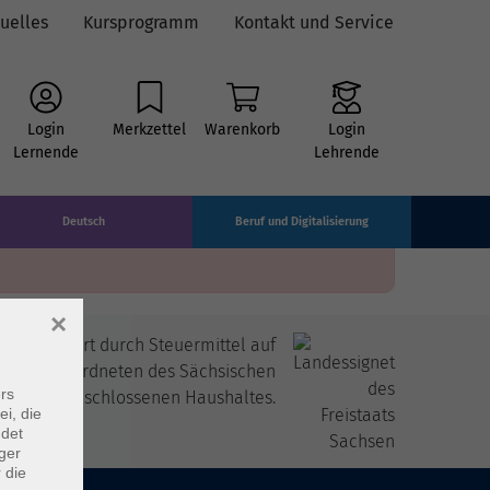
uelles
Kursprogramm
Kontakt und Service
Login
Merkzettel
Warenkorb
Login
Lernende
Lehrende
Deutsch
Beruf und Digitalisierung
×
itfinanziert durch Steuermittel auf
 den Abgeordneten des Sächsischen
rs
andtags beschlossenen Haushaltes.
ei, die
ndet
ger
 die