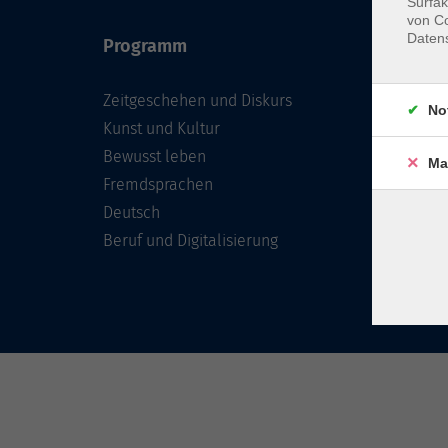
Surfak
von Co
Daten
Programm
Inhal
Zeitgeschehen und Diskurs
Team 
No
Kunst und Kultur
Verzei
Kursle
Bewusst leben
Ma
Frage
Fremdsprachen
Konta
Deutsch
Beruf und Digitalisierung