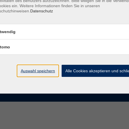
tivitäten des Benutzers aufzuzeichnen. Bitte willigen Sie in die Verwen
okies ein. Weitere Informationen finden Sie in unseren
schutzhinweisen.
Datenschutz
te
VHS Chemnitz
der vhs Chemnitz
Moritzstraße 20
twendig
09111 Chemnitz
chnis Kursleiterinnen und
iter
tomo
info@vhs-chemnitz.de
n und Antworten
Kontaktformular
ktformular
0371 488 4343
Fax 0371 488 4399
Auswahl speichern
Alle Cookies akzeptieren und schl