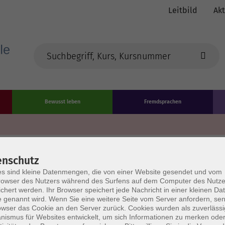
Leitbild
Akt
Bewusst leben
Fremdsprachen
Die Volkshochschule wird m
enschutz
der Grundlage des von
s sind kleine Datenmengen, die von einer Website gesendet und vom
owser des Nutzers während des Surfens auf dem Computer des Nutze
L
chert werden. Ihr Browser speichert jede Nachricht in einer kleinen Dat
AGB
Datenschutzerklärung
Impressum
Widerruf
 genannt wird. Wenn Sie eine weitere Seite vom Server anfordern, se
owser das Cookie an den Server zurück. Cookies wurden als zuverlässi
ismus für Websites entwickelt, um sich Informationen zu merken oder