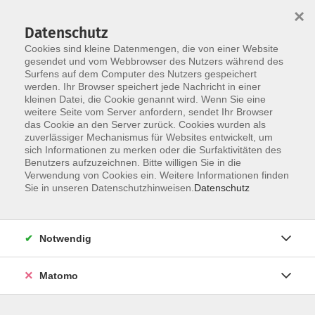
×
Datenschutz
Cookies sind kleine Datenmengen, die von einer Website
gesendet und vom Webbrowser des Nutzers während des
Surfens auf dem Computer des Nutzers gespeichert
Zum Hauptinhalt springen
werden. Ihr Browser speichert jede Nachricht in einer
kleinen Datei, die Cookie genannt wird. Wenn Sie eine
weitere Seite vom Server anfordern, sendet Ihr Browser
das Cookie an den Server zurück. Cookies wurden als
zuverlässiger Mechanismus für Websites entwickelt, um
sich Informationen zu merken oder die Surfaktivitäten des
Benutzers aufzuzeichnen. Bitte willigen Sie in die
Verwendung von Cookies ein. Weitere Informationen finden
Sie sind hier:
Sie in unseren Datenschutzhinweisen.
Datenschutz
Bewusst leben
In Bewegung sein
Fit und aktiv
Notwendig
Fitness-Mix
Matomo
Durch den Mix aus verschiedenen gymnastischen
Übungen mit und ohne Kleingerät kräftigen Sie Bauch-,