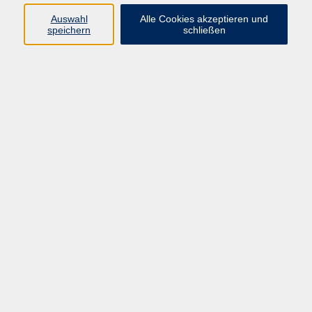
Datenschutzerklärung
Auswahl
Alle Cookies akzeptieren und
Impressum
speichern
schließen
Widerruf
Programm
Zeitgeschehen und Diskurs
Kunst und Kultur
Bewusst leben
Fremdsprachen
Deutsch
Beruf und Digitalisierung
Inhalte