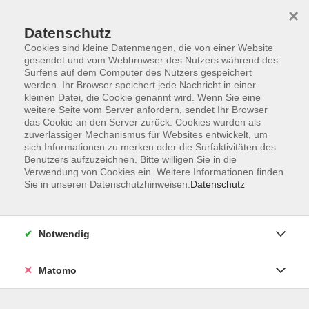
×
Datenschutz
Cookies sind kleine Datenmengen, die von einer Website
gesendet und vom Webbrowser des Nutzers während des
Surfens auf dem Computer des Nutzers gespeichert
Zum Hauptinhalt springen
werden. Ihr Browser speichert jede Nachricht in einer
Der Kurs konnte nicht gefunden werden.
kleinen Datei, die Cookie genannt wird. Wenn Sie eine
weitere Seite vom Server anfordern, sendet Ihr Browser
das Cookie an den Server zurück. Cookies wurden als
zuverlässiger Mechanismus für Websites entwickelt, um
sich Informationen zu merken oder die Surfaktivitäten des
Benutzers aufzuzeichnen. Bitte willigen Sie in die
Verwendung von Cookies ein. Weitere Informationen finden
Die Volkshochschule wird mitfinanziert
Sie in unseren Datenschutzhinweisen.
Datenschutz
durch Steuermittel auf der Grundlage des
von den Abgeordneten des Sächsischen
Landtags beschlossenen Haushaltes.
Notwendig
Honorarordnung
Entgeltordnung
Matomo
Förderhinweis
AGB