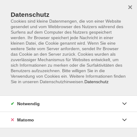
×
Datenschutz
Cookies sind kleine Datenmengen, die von einer Website
gesendet und vom Webbrowser des Nutzers während des
Surfens auf dem Computer des Nutzers gespeichert
Zum Hauptinhalt springen
werden. Ihr Browser speichert jede Nachricht in einer
Der Kurs konnte nicht gefunden werden.
kleinen Datei, die Cookie genannt wird. Wenn Sie eine
weitere Seite vom Server anfordern, sendet Ihr Browser
das Cookie an den Server zurück. Cookies wurden als
zuverlässiger Mechanismus für Websites entwickelt, um
sich Informationen zu merken oder die Surfaktivitäten des
Benutzers aufzuzeichnen. Bitte willigen Sie in die
Verwendung von Cookies ein. Weitere Informationen finden
Die Volkshochschule wird mitfinanziert
Sie in unseren Datenschutzhinweisen.
Datenschutz
durch Steuermittel auf der Grundlage des
von den Abgeordneten des Sächsischen
Landtags beschlossenen Haushaltes.
Notwendig
Honorarordnung
Entgeltordnung
Matomo
Förderhinweis
AGB