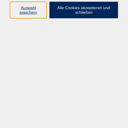
Datenschutzerklärung
Auswahl
Alle Cookies akzeptieren und
Impressum
speichern
schließen
Widerruf
Programm
Zeitgeschehen und Diskurs
Kunst und Kultur
Bewusst leben
Fremdsprachen
Deutsch
Beruf und Digitalisierung
Inhalte