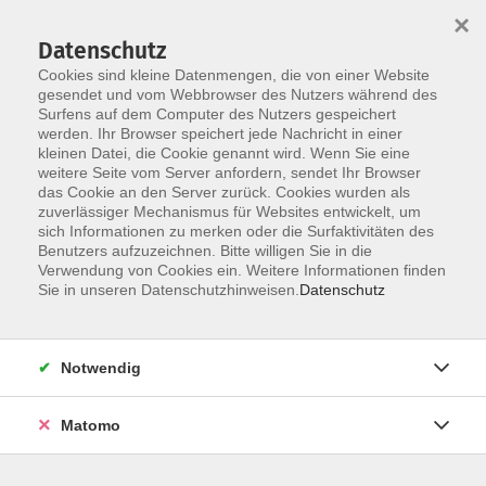
×
Datenschutz
Cookies sind kleine Datenmengen, die von einer Website
gesendet und vom Webbrowser des Nutzers während des
Surfens auf dem Computer des Nutzers gespeichert
Zum Hauptinhalt springen
werden. Ihr Browser speichert jede Nachricht in einer
kleinen Datei, die Cookie genannt wird. Wenn Sie eine
weitere Seite vom Server anfordern, sendet Ihr Browser
das Cookie an den Server zurück. Cookies wurden als
zuverlässiger Mechanismus für Websites entwickelt, um
sich Informationen zu merken oder die Surfaktivitäten des
Benutzers aufzuzeichnen. Bitte willigen Sie in die
Verwendung von Cookies ein. Weitere Informationen finden
Sie sind hier:
Sie in unseren Datenschutzhinweisen.
Datenschutz
Bewusst leben
Familie leben
Familienthemen
Notwendig
Eat the Rainbow: Gemüse und Obst lecker
zubereiten
Matomo
Sie lieben es bunt und wollen Ihre Familie im Alltag