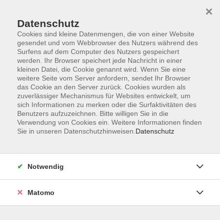
×
Datenschutz
Cookies sind kleine Datenmengen, die von einer Website
gesendet und vom Webbrowser des Nutzers während des
Surfens auf dem Computer des Nutzers gespeichert
Zum Hauptinhalt springen
werden. Ihr Browser speichert jede Nachricht in einer
Der Kurs konnte nicht gefunden werden.
kleinen Datei, die Cookie genannt wird. Wenn Sie eine
weitere Seite vom Server anfordern, sendet Ihr Browser
das Cookie an den Server zurück. Cookies wurden als
zuverlässiger Mechanismus für Websites entwickelt, um
sich Informationen zu merken oder die Surfaktivitäten des
Benutzers aufzuzeichnen. Bitte willigen Sie in die
Verwendung von Cookies ein. Weitere Informationen finden
Die Volkshochschule wird mitfinanziert
Sie in unseren Datenschutzhinweisen.
Datenschutz
durch Steuermittel auf der Grundlage des
von den Abgeordneten des Sächsischen
Landtags beschlossenen Haushaltes.
Notwendig
Honorarordnung
Entgeltordnung
Matomo
Förderhinweis
AGB