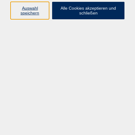
Datenschutzerklärung
Auswahl
Alle Cookies akzeptieren und
Impressum
speichern
schließen
Widerruf
Programm
Zeitgeschehen und Diskurs
Kunst und Kultur
Bewusst leben
Fremdsprachen
Deutsch
Beruf und Digitalisierung
Inhalte