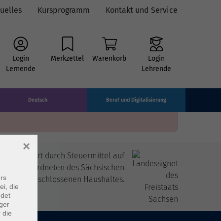
uelles
Kursprogramm
Kontakt und Service
Login
Merkzettel
Warenkorb
Login
Lernende
Lehrende
Deutsch
Beruf und Digitalisierung
×
itfinanziert durch Steuermittel auf
 den Abgeordneten des Sächsischen
rs
andtags beschlossenen Haushaltes.
ei, die
ndet
ger
 die