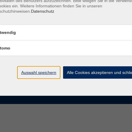
tivitäten des Benutzers aufzuzeichnen. Bitte willigen Sie in die Verwen
okies ein. Weitere Informationen finden Sie in unseren
schutzhinweisen.
Datenschutz
te
VHS Chemnitz
der vhs Chemnitz
Moritzstraße 20
twendig
09111 Chemnitz
chnis Kursleiterinnen und
iter
tomo
info@vhs-chemnitz.de
n und Antworten
Kontaktformular
ktformular
0371 488 4343
Fax 0371 488 4399
Auswahl speichern
Alle Cookies akzeptieren und schl