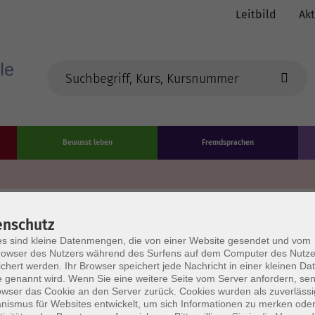
Leitbild
Akt
Bewusst leben
Fremdsprachen
Die Volkshochschule wird m
enschutz
der Grundlage des von
s sind kleine Datenmengen, die von einer Website gesendet und vom
owser des Nutzers während des Surfens auf dem Computer des Nutze
L
chert werden. Ihr Browser speichert jede Nachricht in einer kleinen Dat
AGB
Datenschutzerklärung
Impressum
Widerruf
 genannt wird. Wenn Sie eine weitere Seite vom Server anfordern, se
owser das Cookie an den Server zurück. Cookies wurden als zuverlässi
ismus für Websites entwickelt, um sich Informationen zu merken oder