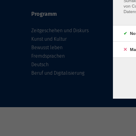
Surfak
von Co
Daten
Programm
Inhal
Zeitgeschehen und Diskurs
Team 
No
Kunst und Kultur
Verzei
Kursle
Bewusst leben
Ma
Frage
Fremdsprachen
Konta
Deutsch
Beruf und Digitalisierung