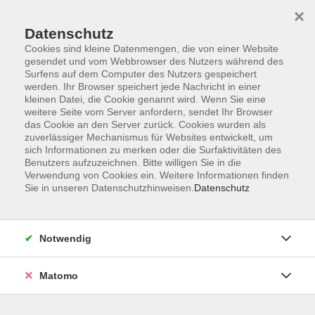
×
Datenschutz
Cookies sind kleine Datenmengen, die von einer Website
gesendet und vom Webbrowser des Nutzers während des
Surfens auf dem Computer des Nutzers gespeichert
Zum Hauptinhalt springen
werden. Ihr Browser speichert jede Nachricht in einer
kleinen Datei, die Cookie genannt wird. Wenn Sie eine
weitere Seite vom Server anfordern, sendet Ihr Browser
das Cookie an den Server zurück. Cookies wurden als
zuverlässiger Mechanismus für Websites entwickelt, um
sich Informationen zu merken oder die Surfaktivitäten des
Benutzers aufzuzeichnen. Bitte willigen Sie in die
Verwendung von Cookies ein. Weitere Informationen finden
Sie sind hier:
Sie in unseren Datenschutzhinweisen.
Datenschutz
Beruf und Digitalisierung
Wissen fürs Leben
Rund ums Geld
Notwendig
Investieren in Aktien - Kompaktkurs
Matomo
Ein Investment in Aktien verspricht auf lange Sicht höhere
Erträge als die klassische Geldanlage auf dem Tages- oder