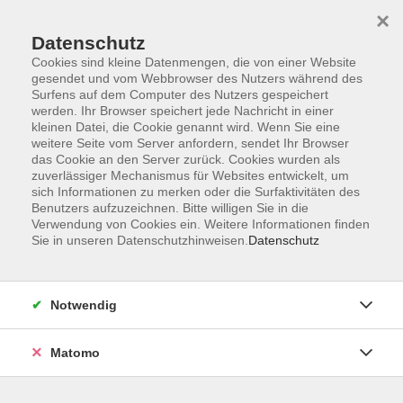
×
Datenschutz
Cookies sind kleine Datenmengen, die von einer Website
gesendet und vom Webbrowser des Nutzers während des
Surfens auf dem Computer des Nutzers gespeichert
Zum Hauptinhalt springen
werden. Ihr Browser speichert jede Nachricht in einer
Der Kurs konnte nicht gefunden werden.
kleinen Datei, die Cookie genannt wird. Wenn Sie eine
weitere Seite vom Server anfordern, sendet Ihr Browser
das Cookie an den Server zurück. Cookies wurden als
zuverlässiger Mechanismus für Websites entwickelt, um
sich Informationen zu merken oder die Surfaktivitäten des
Benutzers aufzuzeichnen. Bitte willigen Sie in die
Verwendung von Cookies ein. Weitere Informationen finden
Die Volkshochschule wird mitfinanziert
Sie in unseren Datenschutzhinweisen.
Datenschutz
durch Steuermittel auf der Grundlage des
von den Abgeordneten des Sächsischen
Landtags beschlossenen Haushaltes.
Notwendig
Honorarordnung
Entgeltordnung
Matomo
Förderhinweis
AGB