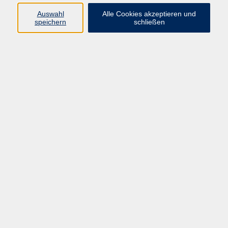
Datenschutzerklärung
Auswahl
Alle Cookies akzeptieren und
Impressum
speichern
schließen
Widerruf
Programm
Zeitgeschehen und Diskurs
Kunst und Kultur
Bewusst leben
Fremdsprachen
Deutsch
Beruf und Digitalisierung
Inhalte